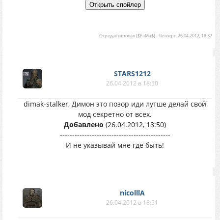
Отредактировал
[$FaMa$]
-
Четверг, 26.04.2012, 18:37
STARS1212
26.04.2012 в 18:50
dimak-stalker, Димон это позор иди лутше делай свой
мод секретно от всех.
Добавлено
(26.04.2012, 18:50)
---------------------------------------------
И не указывай мне где быть!
nicolllA
26.04.2012 в 18:51