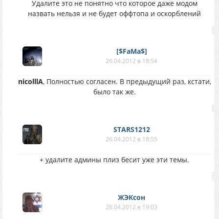
Удалите это не понятно что которое даже модом
назвать нельзя и не будет оффтопа и оскорблений
[$FaMa$]
26.04.2012 в 18:54
nicolllA
, Полностью согласен. В предыдущий раз, кстати,
было так же.
STARS1212
26.04.2012 в 18:55
+ удалите админы плиз бесит уже эти темы.
ЖЭКсон
26.04.2012 в 19:03