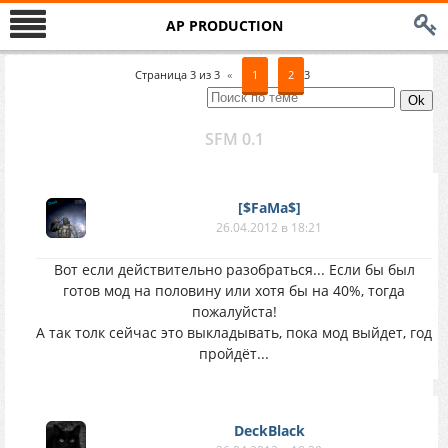
AP PRODUCTION
Страница
3
из
3
«
1
2
3
SFM 0.1
[$FaMa$]
26.04.2012 в 18:21
Вот если действительно разобраться... Если бы был
готов мод на половину или хотя бы на 40%, тогда
пожалуйста!
А так толк сейчас это выкладывать, пока мод выйдет, год
пройдёт...
DeckBlack