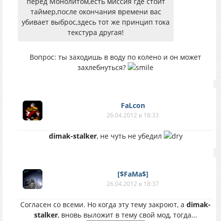
перед Монолитом,есть миссия где стоит
таймер,после окончания времени вас
убивает выброс,здесь тот же принцип тока
текстура другая!
Вопрос: ты заходишь в воду по колено и он может
захлебнуться?
FaLcon
26.04.2012 в 18:33
dimak-stalker
, не чуть не убедил
[$FaMa$]
26.04.2012 в 18:37
Согласен со всеми. Но когда эту тему закроют, а
dimak-
stalker
, вновь выложит в тему свой мод, тогда...