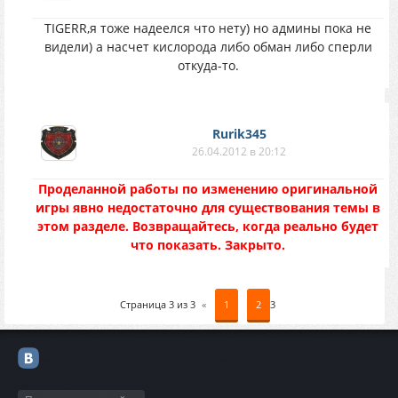
TIGERR,я тоже надеелся что нету) но админы пока не
видели) а насчет кислорода либо обман либо сперли
откуда-то.
Rurik345
26.04.2012 в 20:12
Проделанной работы по изменению оригинальной
игры явно недостаточно для существования темы в
этом разделе. Возвращайтесь, когда реально будет
что показать. Закрыто.
Страница
3
из
3
«
1
2
3