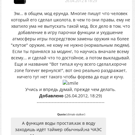
26.04.2012 в 18:29
Эм... в общем, мод ерунда. Многие пишут что человек
который его сделал школота, в чем то они правы, ему не
хватило ума не выпускать такой мод. Все дело в том, что
добавление в игру парочки функции и ухудшение
атмосферы игры посредством замены оружия на более
"клутое" оружие, не кому не нужно (нормальным людям).
Если ты принялся за модинг, то научись вначале всему
всему... и сделай что то достойное, а потом выкладывай.
Еще и название "Вот типа,я кучу всего сделал,короче
zone forever вернулся!", вот оно реально раздражает,
ничего тут нет такого чтобы форева да еще и кучу.
Учись и впредь думай, прежде чем делать.
Добавлено
(26.04.2012, 18:29)
---------------------------------------------
Quote
(
dimak-stalker
)
А функция воды простая,как в воду
заходишь идёт таймер обычный,на ЧАЭС