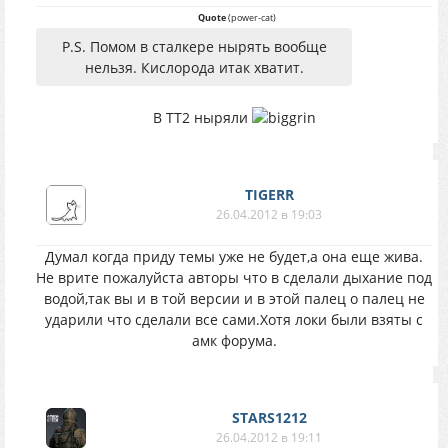
Quote
(
power-cat
)
P.S. Помом в сталкере нырять вообще
нельзя. Кислорода итак хватит.
В ТТ2 ныряли
TIGERR
26.04.2012 в 19:03
Думал когда приду темы уже не будет,а она еще жива.
Не врите пожалуйста авторы что в сделали дыхание под
водой,так вы и в той версии и в этой палец о палец не
ударили что сделали все сами.Хотя локи были взяты с
амк форума.
STARS1212
26.04.2012 в 19:11