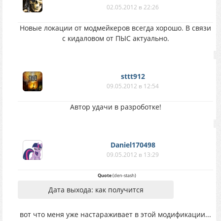
02.05.2012 в 22:26
Новые локации от модмейкеров всегда хорошо. В связи
с кидаловом от ПЫС актуально.
sttt912
09.05.2012 в 12:54
Автор удачи в разроботке!
Daniel170498
09.05.2012 в 13:29
Quote
(
den-stash
)
Дата выхода: как получится
вот что меня уже настараживает в этой модификации...