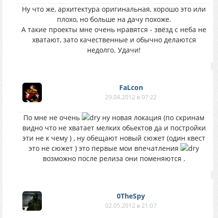
Ну что же, архитектура оригинальная, хорошо это или
плохо, но больше на дачу похоже.
А такие проекты мне очень нравятся - звёзд с неба не
хватают, зато качественные и обычно делаются
недолго. Удачи!
FaLcon
29.04.2012 в 07:22
По мне не очень
ну новая локация (по скринам
видно что не хватает мелких обьектов да и постройки
эти не к чему ) , ну обещают новый сюжет (один квест
это не сюжет ) это первые мои впечатления
возможно после релиза они поменяются .
0TheSpy
02.05.2012 в 21:07