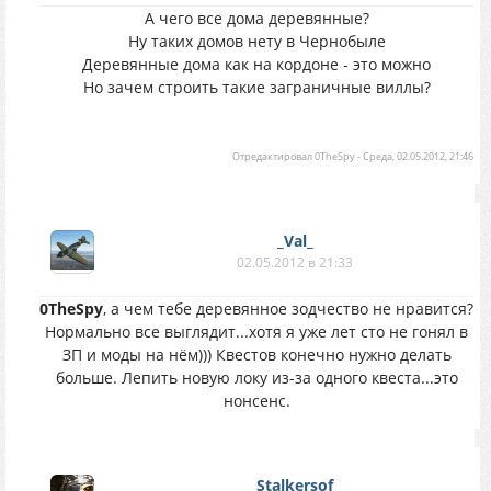
А чего все дома деревянные?
Ну таких домов нету в Чернобыле
Деревянные дома как на кордоне - это можно
Но зачем строить такие заграничные виллы?
Отредактировал
0TheSpy
-
Среда, 02.05.2012, 21:46
_Val_
02.05.2012 в 21:33
0TheSpy
, а чем тебе деревянное зодчество не нравится?
Нормально все выглядит...хотя я уже лет сто не гонял в
ЗП и моды на нём))) Квестов конечно нужно делать
больше. Лепить новую локу из-за одного квеста...это
нонсенс.
Stalkersof