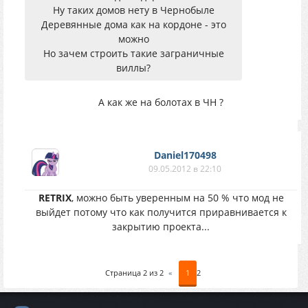
Ну таких домов нету в Чернобыле
Деревянные дома как на кордоне - это
можно
Но зачем строить такие заграничные
виллы?
А как же на болотах в ЧН ?
Daniel170498
09.05.2012 в 22:10
RETRIX
, можно быть уверенным на 50 % что мод не
выйдет потому что как получится приравнивается к
закрытию проекта...
Страница
2
из
2
«
1
2