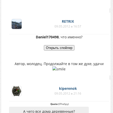
RETRIX
09.05.2012 в 16:57
Daniel170498
, что именно?
Автор, молодец. Продолжайте в том же духе, удачи
kiperenok
09.05.2012 в 21:16
Quote
(
0TheSpy
)
А чего все дома деревянные?