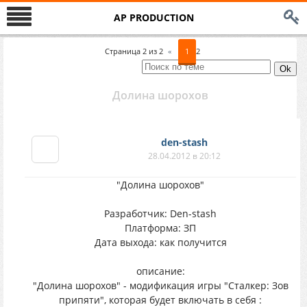
AP PRODUCTION
Страница
2
из
2
«
1
2
Долина шорохов
den-stash
28.04.2012 в 20:12
"Долина шорохов"
Разработчик: Den-stash
Платформа: ЗП
Дата выхода: как получится
описание:
"Долина шорохов" - модификация игры "Сталкер: Зов
припяти", которая будет включать в себя :