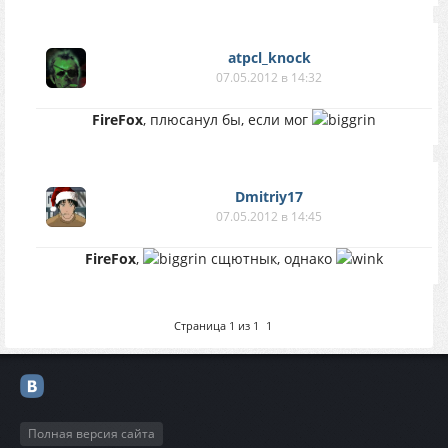
atpcl_knock
07.05.2012 в 14:32
FireFox
, плюсанул бы, если мог
Dmitriy17
07.05.2012 в 14:45
FireFox
,
сщютнык, однако
Страница
1
из
1
1
Полная версия сайта