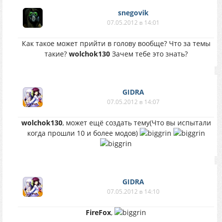
snegovik
07.05.2012 в 14:01
Как такое может прийти в голову вообще? Что за темы
такие?
wolchok130
Зачем тебе это знать?
GIDRA
07.05.2012 в 14:07
wolchok130
, может ещё создать тему(Что вы испытали
когда прошли 10 и более модов)
GIDRA
07.05.2012 в 14:10
FireFox
,