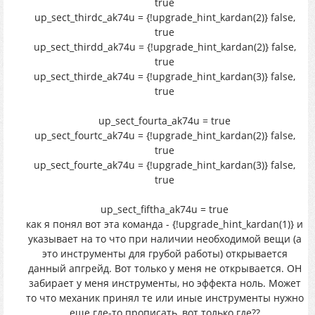
true
up_sect_thirdc_ak74u = {!upgrade_hint_kardan(2)} false,
true
up_sect_thirdd_ak74u = {!upgrade_hint_kardan(2)} false,
true
up_sect_thirde_ak74u = {!upgrade_hint_kardan(3)} false,
true
up_sect_fourta_ak74u = true
up_sect_fourtc_ak74u = {!upgrade_hint_kardan(2)} false,
true
up_sect_fourte_ak74u = {!upgrade_hint_kardan(3)} false,
true
up_sect_fiftha_ak74u = true
как я понял вот эта команда - {!upgrade_hint_kardan(1)} и
указывает на то что при наличии необходимой вещи (а
это инструменты для грубой работы) открывается
данный апгрейд. Вот только у меня не открывается. ОН
забирает у меня инструменты, но эффекта ноль. Может
то что механик принял те или иные инструменты нужно
еще где-то прописать, вот только где??