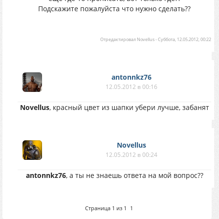
Подскажите пожалуйста что нужно сделать??
Отредактировал
Novellus
-
Суббота, 12.05.2012, 00:22
antonnkz76
12.05.2012 в 00:16
Novellus
, красный цвет из шапки убери лучше, забанят
Novellus
12.05.2012 в 00:24
antonnkz76
, а ты не знаешь ответа на мой вопрос??
Страница
1
из
1
1