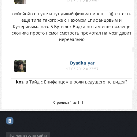
12.05.2012 в 23:50
оойойойо он уже и тут дикий фильм пипец.....))) кст есть
еще типа такого же с Пахомом Епифанцовым и
Кучерявым.. наз. 5 Бутылок Водки но там еще похлеще
слоника просто немог смотреть промотал на мозг давит
нерееально
Dyadka_yar
12.05.2012 в 23:57
kos
, а Тайд с Епифанцем в роли ведущего не видел?
Страница
1
из
1
1
Полная версия сайта