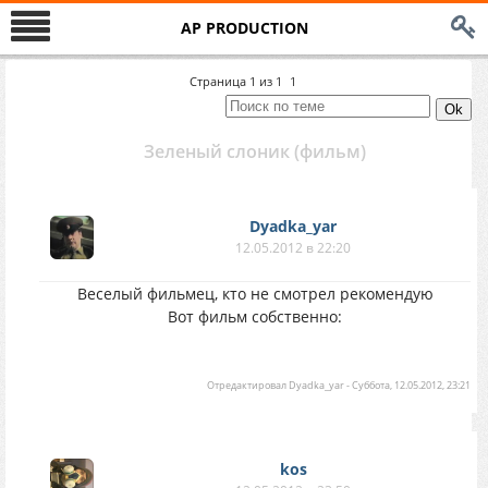
AP PRODUCTION
Страница
1
из
1
1
Зеленый слоник (фильм)
Dyadka_yar
12.05.2012 в 22:20
Веселый фильмец, кто не смотрел рекомендую
Вот фильм собственно:
Отредактировал
Dyadka_yar
-
Суббота, 12.05.2012, 23:21
kos