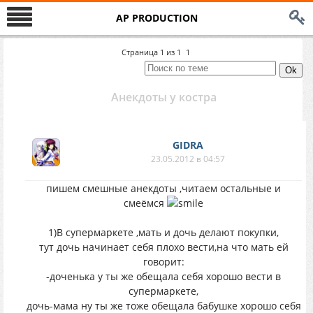
AP PRODUCTION
Страница
1
из
1
1
Анекдоты у костра
GIDRA
23.05.2012 в 04:57
пишем смешные анекдоты ,читаем остальные и
смеёмся
1)В супермаркете ,мать и дочь делают покупки,
тут дочь начинает себя плохо вести,на что мать ей
говорит:
-доченька у ты же обещала себя хорошо вести в
супермаркете,
дочь-мама ну ты же тоже обещала бабушке хорошо себя