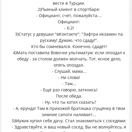
вести в Турции.
2)Пьяный клиент в спортбаре:
- Официант, счёт, пожалуйста....
Официант:
- 6:2!
3)Статус у девушки "вКонтакте": "Зафтра икзамин па
рускаму! Думаю, что сдаду!".
Кто бы сомневался. Конечно, сдадёт!
4)Мать поставила Вовочке ультиматум: если опоздал к
обеду - за столом должен молчать. Тот, ясное дело,
опять опоздал.
- Слушай, мама...
- Ни слова!
- Там...
- Ещё раз говорю, заткнись!
После обеда.
- Ну, что ты хотел сказать?
- А, ерунда! Там в прихожей братишка сгущёнку в твои
зимние сапоги наливает...
5)Мужик купил себе дачу. Стал знакомиться с соседями:
- Здравствуйте, я ваш новый сосед. Вы не волнуйтесь, я