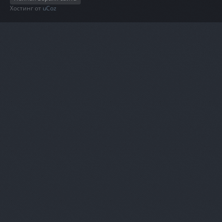
Хостинг от
uCoz