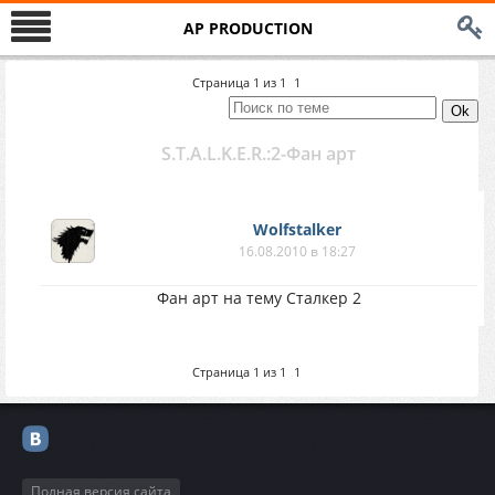
AP PRODUCTION
Страница
1
из
1
1
S.T.A.L.K.E.R.:2-Фан арт
Wolfstalker
16.08.2010 в 18:27
Фан арт на тему Сталкер 2
Страница
1
из
1
1
Полная версия сайта