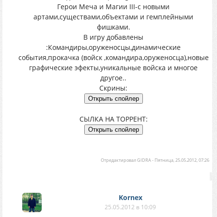
Герои Меча и Магии III-с новыми
артами,существами,объектами и гемплейными
фишками.
В игру добавлены
:Командиры,оруженосцы,динамические
события,прокачка (войск ,командира,оруженосца),новые
графические эфекты,уникальные войска и многое
другое..
Скрины:
СЫЛКА НА ТОРРЕНТ:
Отредактировал
GIDRA
-
Пятница, 25.05.2012, 07:26
Kornex
25.05.2012 в 10:09