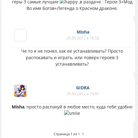
геры 3 самые лучшие
,в раздаче : Герои 3+Мод
Во имя Богов+Легенда о Красном драконе.
Misha
25.05.2012 в 16:52
Че то я не понял, как ее устанавливать? Просто
распокавать и играть, или поверх героев 3
устанавливать?
GIDRA
25.05.2012 в 19:01
Misha
, просто распакуй в любое место, куда тебе удобно
Страница
1
из
1
1