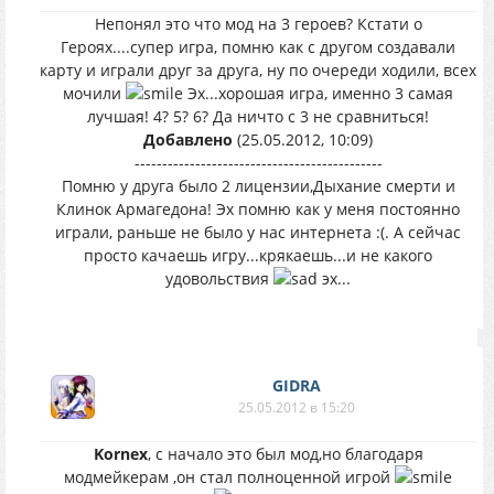
Непонял это что мод на 3 героев? Кстати о
Героях....супер игра, помню как с другом создавали
карту и играли друг за друга, ну по очереди ходили, всех
мочили
Эх...хорошая игра, именно 3 самая
лучшая! 4? 5? 6? Да ничто с 3 не сравниться!
Добавлено
(25.05.2012, 10:09)
---------------------------------------------
Помню у друга было 2 лицензии,Дыхание смерти и
Клинок Армагедона! Эх помню как у меня постоянно
играли, раньше не было у нас интернета :(. А сейчас
просто качаешь игру...крякаешь...и не какого
удовольствия
эх...
GIDRA
25.05.2012 в 15:20
Kornex
, с начало это был мод,но благодаря
модмейкерам ,он стал полноценной игрой