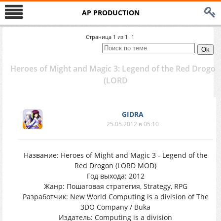
AP PRODUCTION
Страница
1
из
1
1
Heroes of Might and Magic 3: Legend of the Red Drogon
(LORD
GIDRA
25.05.2012 в 05:10
Название: Heroes of Might and Magic 3 - Legend of the
Red Drogon (LORD MOD)
Год выхода: 2012
Жанр: Пошаговая стратегия, Strategy, RPG
Разработчик: New World Computing is a division of The
3DO Company / Buka
Издатель: Computing is a division