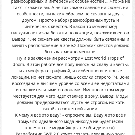
разнообразных и интересных особенностей ….Что же не
так? - скажите вы. А не так самое главное ни сюжет, ни
особенности, ни каким образом не связанны друг с
другом. Просто набор) разнообразных(пусть и
интересных квестов. В какой-то момент мод
наскучивает из-за беготни по локации, похожих квестов.
Вывод: 1.не сюжетные квесты должны быть связанны и
менять расположение в зоне.2.Похожих квестов должно
быть как можно меньше.
Ну и в заключении рассмотрим Lost World Trops of
doom. В этой работе все получилось на славу и квесты,
и атмосфера с графикой, и особенности, и новые
локации, но нет сюжета…лишь осколки старого ТЧ. Зона
воссоздана н высшем уровне со всеми ее недостатками
и положительными сторонами. Именно в этом моде
чествуется для чего идёт сталкер в зону. Вывод: Моды
должны придерживаться ,пусть не строгой, но хоть
какой-то сюжетной линии.
К чему я всё это веду? - спросите вы. Веду я это всё к
тому, что идеального мода никогда не будет (если
конечно все модмейкеры не объединятся).
Разработчик SWP 2.0 хочет создать идеальную зону,