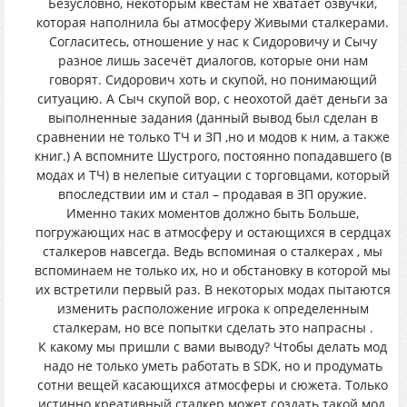
Безусловно, некоторым квестам не хватает озвучки,
которая наполнила бы атмосферу Живыми сталкерами.
Согласитесь, отношение у нас к Сидоровичу и Сычу
разное лишь засечёт диалогов, которые они нам
говорят. Сидорович хоть и скупой, но понимающий
ситуацию. А Сыч скупой вор, с неохотой даёт деньги за
выполненные задания (данный вывод был сделан в
сравнении не только ТЧ и ЗП ,но и модов к ним, а также
книг.) А вспомните Шустрого, постоянно попадавшего (в
модах и ТЧ) в нелепые ситуации с торговцами, который
впоследствии им и стал – продавая в ЗП оружие.
Именно таких моментов должно быть Больше,
погружающих нас в атмосферу и остающихся в сердцах
сталкеров навсегда. Ведь вспоминая о сталкерах , мы
вспоминаем не только их, но и обстановку в которой мы
их встретили первый раз. В некоторых модах пытаются
изменить расположение игрока к определенным
сталкерам, но все попытки сделать это напрасны .
К какому мы пришли с вами выводу? Чтобы делать мод
надо не только уметь работать в SDK, но и продумать
сотни вещей касающихся атмосферы и сюжета. Только
истинно креативный сталкер может создать такой мод,