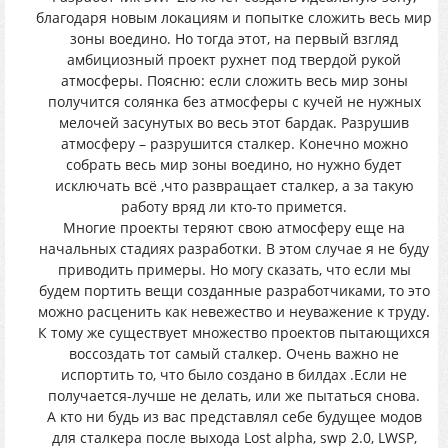
благодаря новым локациям и попытке сложить весь мир
зоны воедино. Но тогда этот, на первый взгляд
амбициозный проект рухнет под твердой рукой
атмосферы. Поясню: если сложить весь мир зоны
получится солянка без атмосферы с кучей не нужных
мелочей засунутых во весь этот бардак. Разрушив
атмосферу – разрушится сталкер. Конечно можно
собрать весь мир зоны воедино, но нужно будет
исключать всё ,что развращает сталкер, а за такую
работу вряд ли кто-то примется.
Многие проекты теряют свою атмосферу еще на
начальных стадиях разработки. В этом случае я не буду
приводить примеры. Но могу сказать, что если мы
будем портить вещи созданные разработчиками, то это
можно расценить как невежество и неуважение к труду.
К тому же существует множество проектов пытающихся
воссоздать тот самый сталкер. Очень важно не
испортить то, что было создано в билдах .Если не
получается-лучше не делать, или же пытаться снова.
А кто ни будь из вас представлял себе будущее модов
для сталкера после выхода Lost alpha, swp 2.0, LWSP,