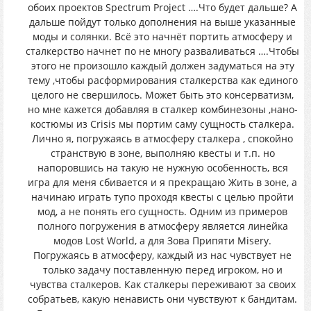
обоих проектов Spectrum Project ….Что будет дальше? А
дальше пойдут только дополнения на выше указанные
моды и солянки. Всё это начнёт портить атмосферу и
сталкерство начнет по не многу разваливаться ….Чтобы
этого не произошло каждый должен задуматься на эту
тему ,чтобы расформирования сталкерства как единого
целого не свершилось. Может быть это консерватизм,
но мне кажется добавляя в сталкер комбинезоны ,нано-
костюмы из Crisis мы портим саму сущность сталкера.
Лично я, погружаясь в атмосферу сталкера , спокойно
странствую в зоне, выполняю квесты и т.п. но
напоровшись на такую не нужную особенность, вся
игра для меня сбивается и я прекращаю Жить в зоне, а
начинаю играть тупо проходя квесты с целью пройти
мод, а не понять его сущность. Одним из примеров
полного погружения в атмосферу является линейка
модов Lost World, а для Зова Припяти Misery.
Погружаясь в атмосферу, каждый из нас чувствует не
только задачу поставленную перед игроком, но и
чувства сталкеров. Как сталкеры переживают за своих
собратьев, какую ненависть они чувствуют к бандитам.