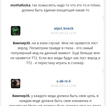
mothafucka
, так осмыслить надо то что это то и плохо,
должна быть единая концепция какая-то
atpcl_knock
04.06.2012 в 12:56
Вампир35
, ни в коем случае. Мне не нравится лост
ворлд. Посмотрим правде в глаза - это самый
популярный мод на данный момент. Ещё больше мне
не нравятся ТТ2. Если все моды будут как лост ворлд и
ТТ2 - я перестану играть в сталкер.
z-ab-rs-5
04.06.2012 в 13:00
Вампир35
, у каждого мода должна быть своя цель, в
каждом моде должна быть своя изюминка и
концепция.Моды не должны быть похожи друг на друга,