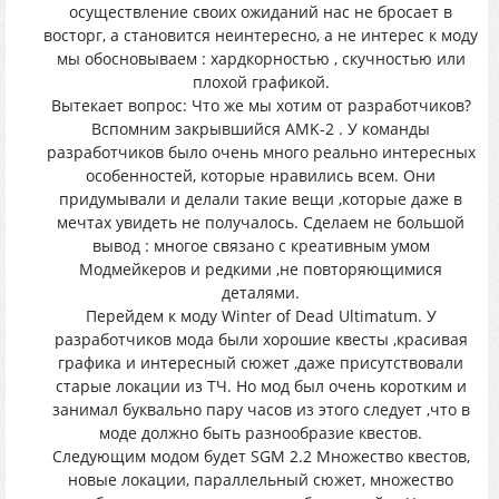
осуществление своих ожиданий нас не бросает в
восторг, а становится неинтересно, а не интерес к моду
мы обосновываем : хардкорностью , скучностью или
плохой графикой.
Вытекает вопрос: Что же мы хотим от разработчиков?
Вспомним закрывшийся AMK-2 . У команды
разработчиков было очень много реально интересных
особенностей, которые нравились всем. Они
придумывали и делали такие вещи ,которые даже в
мечтах увидеть не получалось. Сделаем не большой
вывод : многое связано с креативным умом
Модмейкеров и редкими ,не повторяющимися
деталями.
Перейдем к моду Winter of Dead Ultimatum. У
разработчиков мода были хорошие квесты ,красивая
графика и интересный сюжет ,даже присутствовали
старые локации из ТЧ. Но мод был очень коротким и
занимал буквально пару часов из этого следует ,что в
моде должно быть разнообразие квестов.
Следующим модом будет SGM 2.2 Множество квестов,
новые локации, параллельный сюжет, множество