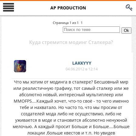
AP PRODUCTION
Страница
1
из
1
1
Куда стремится модинг Сталкера?
LAKKYYY
04.06.2012 в 12:14
Что мы хотим от модинга в сталкере? Бесшовный мир
или реалистичную графику, тот самый сталкер или же
абсолютно новый, интересный мультиплеер или
MMOFPS….Каждый хочет, что-то своё - то чего именно
тебе и нахватало. Но часто то, что мы просим от
создателей мода либо не осуществимо, либо не
уживается в моде и становится абсолютно ненужной
мелочью. А каждый просит Больше и Больше….Больше
локации ,больше квестов и т.п. Но увидев