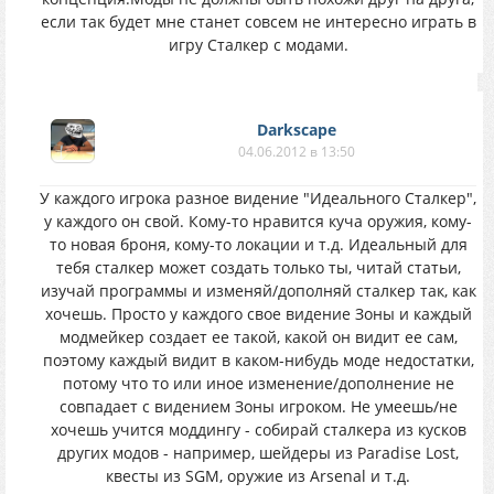
если так будет мне станет совсем не интересно играть в
игру Сталкер с модами.
Darkscape
04.06.2012 в 13:50
У каждого игрока разное видение "Идеального Сталкер",
у каждого он свой. Кому-то нравится куча оружия, кому-
то новая броня, кому-то локации и т.д. Идеальный для
тебя сталкер может создать только ты, читай статьи,
изучай программы и изменяй/дополняй сталкер так, как
хочешь. Просто у каждого свое видение Зоны и каждый
модмейкер создает ее такой, какой он видит ее сам,
поэтому каждый видит в каком-нибудь моде недостатки,
потому что то или иное изменение/дополнение не
совпадает с видением Зоны игроком. Не умеешь/не
хочешь учится моддингу - собирай сталкера из кусков
других модов - например, шейдеры из Paradise Lost,
квесты из SGM, оружие из Arsenal и т.д.