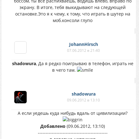
боссом, ты все распихваешь, водишь влево, вправо по
экрану. В итоге, тебя выкидывают на следующей
остановке.Это я к чему, к тому, что играть в шутер на
моб.консоли глупо
JohannHirsch
07.06.2012 в 21:40
shadowura
, Да я редко поигрываю в телефон, играть не
в чего там.
shadowura
09.06.2012 в 13:10
А если уедешь куда нибудь вдаль от цивилизации?
Добавлено
(09.06.2012, 13:10)
---------------------------------------------