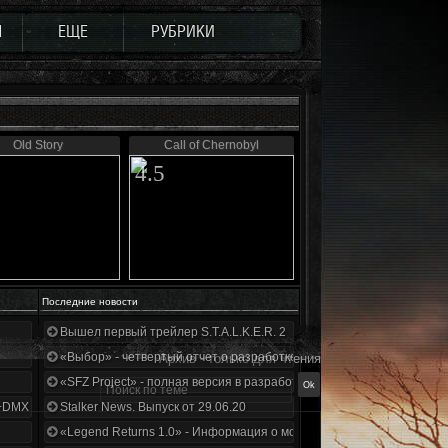
Ы
ЕЩЕ
РУБРИКИ
Old Story
Call of Chernobyl
4.5
Последние новости
Вышел первый трейлер S.T.A.L.K.E.R. 2
«Выбор» - четвертый отчет о разработке!
Архив - только для чтения
«SFZ Project» - полная версия в разработке!
+DMX 1.3.5.ООП.МА.К.
Stalker News. Выпуск от 29.06.20
«Legend Returns 1.0» - Информация о моде за июнь 2020