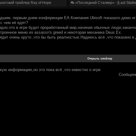
натский трейлер Ray of Hope
«Последний Сталкер» - [Last Stalke
дшим, первым днем конференции EA.Компания Ubisoft показало демо иг
 с чем её едят?
идно,что в игре будет проработанный мир,начиная обычных люде,заканчи
троенное меню из assassn's greed и некоторая механика Deus Ex.
дит очень круто ,что бы быть реалностью.Надеюсь всё ,что показано в 
кую информацию,но это пока всё ,что известно о игре.
Сообщен