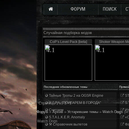
ФОРУМ
ПОИСК
С
Случайная подборка модов
CoP’s Level Pack [beta]
Shoker Weapon Mo
4.1
4.1
Последние обновленные темы
Прямо
Тайные Тропы 2 на OGSR Engine
ST
И.Г.Р.А. "ПОИГАРЕМ В ГОРОДА"
S.
Страница
1
из
1
1
Считаем
Ит
Форум
»
Архив
»
Устаревшие темы
»
Watch Dogs
(и
S.T.A.L.K.E.R. Anomaly
«О
Watch Dogs
⚒ Справочник вылетов
Фа