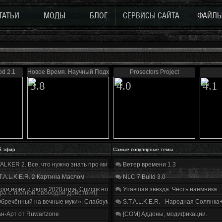
ТАТЬИ
МОДЫ
БЛОГ
СЕРВИСЫ САЙТА
ФАЙЛ
d 2.1
Новое Время. Научный Подход
Prosectors Project
3.8
4.0
4.1
й эфир
Самые популярные темы
ALKER 2. Все, что нужно знать про мир, геймплей и сюжет | Разбор трейлера
Ветер времени 1.3
T.A.L.K.E.R. 2 Картина Маслом
NLC 7 Build 3.0
оги июня и июля 2020 года. Список нововведений
Упавшая звезда. Честь наёмника
гра с полной свободой действия)
бречённый на вечные муки». Слабоумие и отвага
S.T.A.L.K.E.R. - Народная Солянка
н-Арт от Ruwartzone
[COM] Аддоны, модификации.