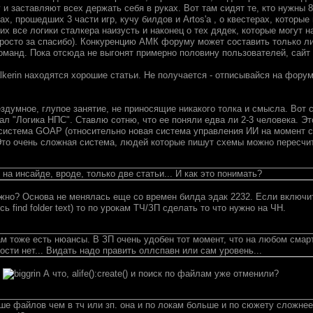
и заставляют всех держать себя в руках. Вот там сидят те, кто нужны 
ах, прошедших 3 части игр, кучу билдов и Artos'a , о квестерах, котор
х все логики сталкера наизусть и наконец о тех дядек, которые могут 
просто за спасибо). Конкуренцию АМК форуму может составить только ли
команд. Пока отсюда не выгонят примерно половину пользователей, сайт
talkerin находятся хорошие статьи. Не получается - отписывайся на фо
ездумное, глупое занятие, не приносящие никакого толка и смысла. Вот
"Логика НПС". Ставлю сотню, что ее поняли едва ли 2-3 человека. Это 
система GOAP (относительно новая система управления ИИ на момент со
то очень сложная система, людей которые пишут схемы можно пересчита
на инсайде, вроде, только две статьи... И как это понимать?
ужно? Основа не менялась еще со времен билда эдак 2232. Если включит
ь find folder text) то по урокам ТЧ/ЗП сделать то что нужно на ЧН.
там тоже есть нюансы. В ЗП очень удобен тот момент, что на любом смарт
сти нет... Видать надо править оллспавн или сам уровень...
А что, alife():create() и поиск по файлам уже отменили?
ше файлов чем в тч или зп. она и по локам больше и по сюжету сложнее