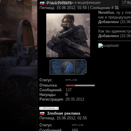
NLC 7. Правки и модификации
Фа
Frank9945671
Пятница, 15.06.2012, 01:55 | Сообщение #
31
Novellus
, ну у л
как в предыдущих 
Добавлено
(15.06
----------------------------
Как бы администра
Добавлено
(15.06
----------------------------
Статус
:
Отмычка
:
Сообщений
:
137
Награды
:
0
Регистрация
:
28.05.2012
Злобная реклама
Пятница, 15.06.2012, 01:55
Статус
:
Сообщений
:
666