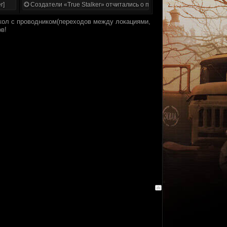
r]
Создатели «True Stalker» отчитались о проделанной работе
икол с проводником(переходов между локациями,
в!