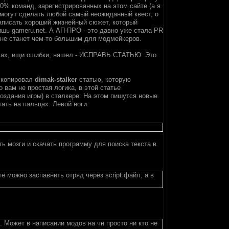
80% команд, зарегистрированных на этом сайте (а я
ые могут сделать любой самый неожиданный квест, о
написать хороший жизнейный сюжет, который
шь gameru.net. А АП-ПРО - это давно уже стала PR
 не станет чем-то большим для модмейкеров.
румах, ищи ошибки, нашел - ИСПРАВЬ СТАТЬЮ. Это
 скопировал
dimak-stalker
статью, которую
вам не простая логика, в этой статье
здания игры) в сталкере. На этом пишутся новые
ть на пальцах. Левой ноги.
ь мозги и скачать программу для поиска текста в
е можно заспавнить отряд через script файл, а в
. Может в написании модов на чн просто ни кто не