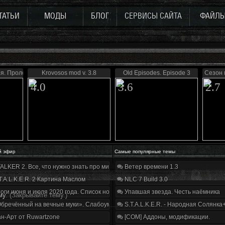
ТАТЬИ
МОДЫ
БЛОГ
СЕРВИСЫ САЙТА
ФАЙЛ
я. Пролог
Krovosos mod v. 3.8
Old Episodes. Episode 3
Сезон 
4.0
3.6
2.7
й эфир
Самые популярные темы
ALKER 2. Все, что нужно знать про мир, геймплей и сюжет | Разбор трейлера
Ветер времени 1.3
T.A.L.K.E.R. 2 Картина Маслом
NLC 7 Build 3.0
оги июня и июля 2020 года. Список нововведений
Упавшая звезда. Честь наёмника
му.
(Закрывайте тему.)
бречённый на вечные муки». Слабоумие и отвага
S.T.A.L.K.E.R. - Народная Солянка
н-Арт от Ruwartzone
[COM] Аддоны, модификации.