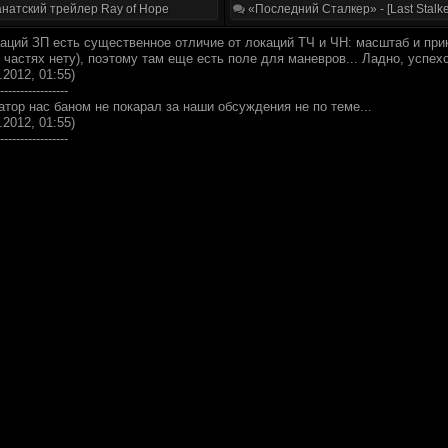
натский трейлер Ray of Hope
«Последний Сталкер» - [Last Stalke
окаций ЗП есть существенное отличие от локаций ТЧ и ЧН: масштаб и пр
частях нету), поэтому там еще есть поле для маневров... Ладно, успехо
.2012, 01:55)
-----------------
тор нас баном не покарал за наши обсуждения не по теме...
.2012, 01:55)
-----------------