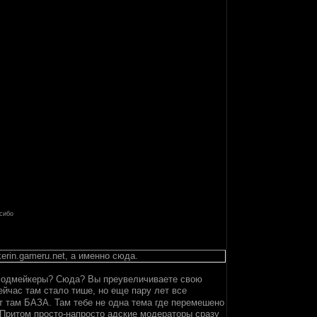
сибо
erin.gameru.net, а именно сюда.
ут модмейкеры? Сюда? Вы преувеличиваете свою
час там стало тише, но еще пару лет все
 там БАЗА. Там тебе не одна тема где перемешено
 Притом просто-напросто адские модераторы сразу