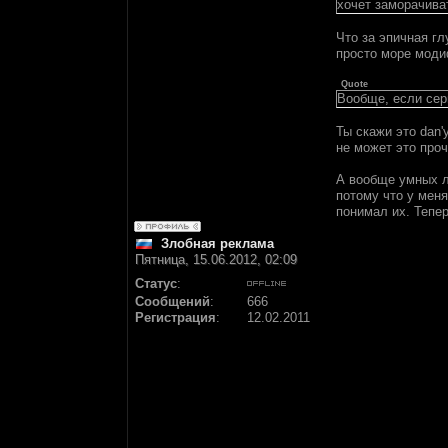
хочет заморачива
Что за эпичная г
просто море мод
Quote
Вообще, если сер
Ты скажи это dan
не может это проч
А вообще умных лю
потому что у меня
понимал их. Тепе
Злобная реклама
Пятница, 15.06.2012, 02:09
Статус
:
Сообщений
:
666
Регистрация
:
12.02.2011