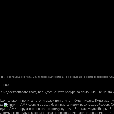
ColR_iT
за помощь новичкам. Сам пытаюсь как то помочь, но к сожалению не всегда выдерживаю. Спа
льное:
я модостроительством, все идут на этот ресурс за помощью. Не на stalk
 Как только я прочитал это, я сразу понял что я буду писать. Куда ид
да
. АМК форум всегда был пристанищем всех модмейкеров. Сей
дили АМК форум и он по настоящему бурлил. Вот там Модмейкеры. Вот
ам темы по отдельным ковырялкам, скриптованию, моделированию и т.д.