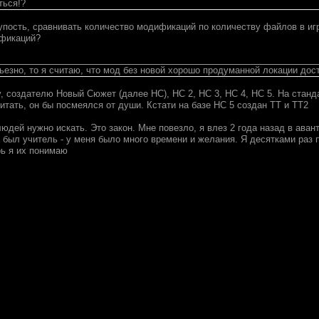
ться!?
лупость, сравнивать количество модификаций по количеству файлов в иг
ификаций?
ьезно, то я считаю, что мод без новой хорошо продуманной локации дос
'у, создателю Новый Сюжет (далее НС), НС 2, НС 3, НС 4, НС 5. На ста
итать, он бы посмеялся от души. Кстати на базе НС 5 создан ТТ и ТТ2
дей нужно искать. Это закон. Мне повезло, я влез 2 года назад в аван
 был учитель - у меня было много времени и желания. Я десятками раз пе
рь я их понимаю