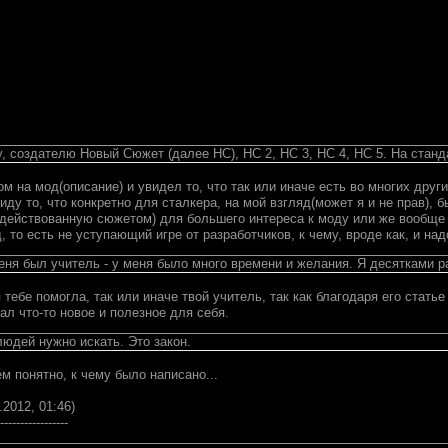
'у, создателю Новый Сюжет (далее НС), НС 2, НС 3, НС 4, НС 5. На ста
м на мод(описание) и увидел то, что так или иначе есть во многих други
ду то, что конкретно для сталкера, на мой взгляд(может я и не прав), 
действованную сюжетом) для большего интереса к моду или же вообще д
 то есть не уступающий игре от разработчиков, к чему, вроде как, и надо
еня был учитель - у меня было много времени и желания. Я десятками раз
 тебе помогла, так или иначе твой учитель, так как благодаря его статье
нал что-то новое и полезное для себя.
юдей нужно искать. Это закон.
ем понятно, к чему было написано...
.2012, 01:46)
-----------------