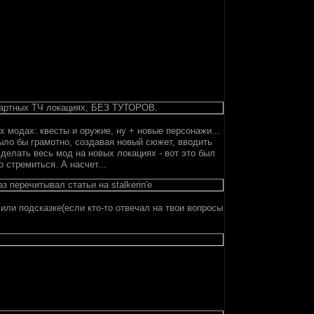
ндартных ТЧ локациях, БЕЗ ТУТОРОВ.
х модах: квесты и оружие, ну + новые персонажи...
было бы грамотно, создавая новый сюжет, вводить
елать весь мод на новых локациях - вот это был
 стремиться. А насчет...
 перечитывал статьи на stalkerin'e
 или подсказке(если кто-то отвечал на твои вопросы