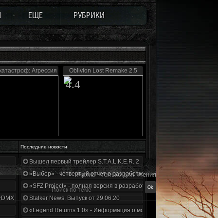
Ы
ЕЩЕ
РУБРИКИ
катастроф: Агрессия
Oblivion Lost Remake 2.5
4.4
Последние новости
Вышел первый трейлер S.T.A.L.K.E.R. 2
«Выбор» - четвертый отчет о разработке!
Архив - только для чтения
«SFZ Project» - полная версия в разработке!
+DMX 1.3.5.ООП.МА.К.
Stalker News. Выпуск от 29.06.20
«Legend Returns 1.0» - Информация о моде за июнь 2020