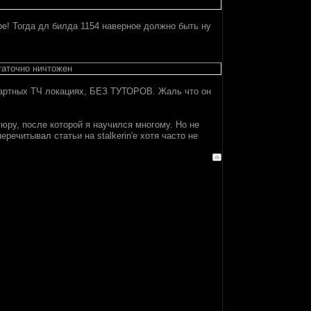
ре! Тогда дл билда 1154 наверное должно быть ну
таточно ничтожен
ндартных ТЧ локациях, БЕЗ ТУТОРОВ. Жаль что он
тюру, после которой я научился многому. Но не
речитывал статьи на stalkerin'e хотя часто не