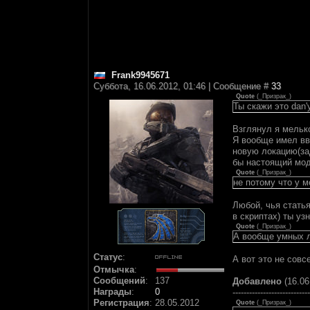
Frank9945671
Суббота, 16.06.2012, 01:46 | Сообщение #
33
Quote
(
_Призрак_
)
Ты скажи это dan
Взглянул я мелько
Я вообще имел вви
новую локацию(за
бы настоящий мод,
Quote
(
_Призрак_
)
не потому что у м
Любой, чья статья
в скриптах) ты уз
Quote
(
_Призрак_
)
А вообще умных л
Статус
:
А вот это не совс
Отмычка
:
Сообщений
:
137
Добавлено
(16.06
Награды
:
0
----------------------------
Регистрация
:
28.05.2012
Quote
(
_Призрак_
)