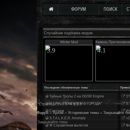
ФОРУМ
ПОИСК
С
Случайная подборка модов
Winter Mod
Камень Преткновени
3.9
4.1
Последние обновленные темы
Прямо
Тайные Тропы 2 на OGSR Engine
ST
И.Г.Р.А. "ПОИГАРЕМ В ГОРОДА"
S.
Страница
3
из
3
«
1
2
3
Считаем
Ит
Форум
»
Архив
»
Устаревшие темы
»
Закрывайте те
S.T.A.L.K.E.R. Anomaly
«О
Закрывайте тему.
⚒ Справочник вылетов
Фа