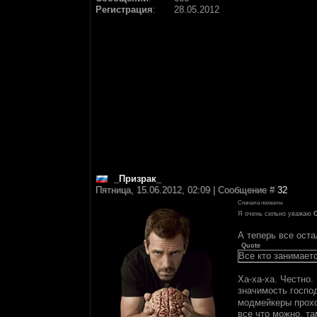
Регистрация
:
28.05.2012
_Призрак_
Пятница, 15.06.2012, 02:09 | Сообщение #
32
Сначала похвалы
Я очень сильно уважаю
А теперь все оста
Quote
Все кто занимаетс
Ха-ха-ха. Честно.
значимость госпо
модмейкеры прохо
все что можно, т