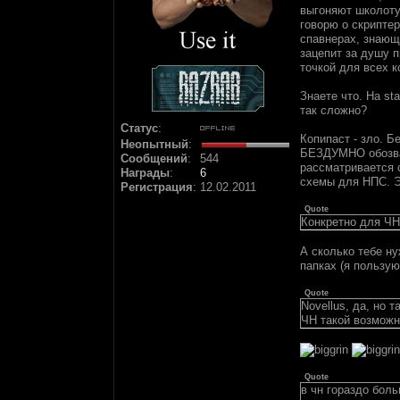
выгоняют школоту 
говорю о скриптер
спавнерах, знающи
зацепит за душу 
точкой для всех 
Знаете что. На s
так сложно?
Статус
:
Копипаст - зло. Б
Неопытный
:
БЕЗДУМНО обозвал 
Сообщений
:
544
рассматривается 
Награды
:
6
схемы для НПС. Э
Регистрация
:
12.02.2011
Quote
Конкретно для ЧН 
А сколько тебе н
папках (я пользуюс
Quote
Novellus, да, но 
ЧН такой возможно
Quote
в чн гораздо боль