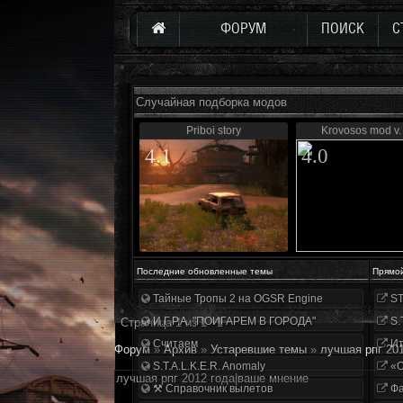
ФОРУМ
ПОИСК
С
Случайная подборка модов
Priboi story
Krovosos mod v.
4.1
4.0
Последние обновленные темы
Прямо
Тайные Тропы 2 на OGSR Engine
ST
И.Г.Р.А. "ПОИГАРЕМ В ГОРОДА"
S.
Страница
1
из
1
1
Считаем
Ит
Форум
»
Архив
»
Устаревшие темы
»
лучшая рпг 20
S.T.A.L.K.E.R. Anomaly
«О
лучшая рпг 2012 года|ваше мнение
⚒ Справочник вылетов
Фа