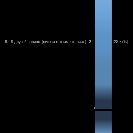
9
.
9.другой вариант(пишем в комментариях)
[
2
]
[28.57%]