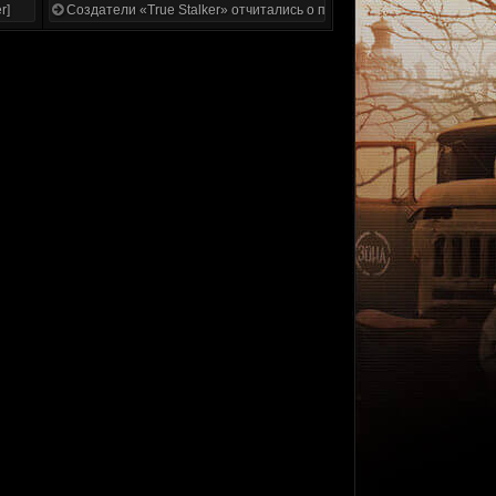
r]
Создатели «True Stalker» отчитались о проделанной работе