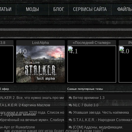
ТАТЬИ
МОДЫ
БЛОГ
СЕРВИСЫ САЙТА
ФАЙЛ
 3.8
Lost Alpha
«Последний Сталкер»
Pr
4.0
4.1
4.0
й эфир
Самые популярные темы
ALKER 2. Все, что нужно знать про мир, геймплей и сюжет | Разбор трейлера
Ветер времени 1.3
T.A.L.K.E.R. 2 Картина Маслом
NLC 7 Build 3.0
оги июня и июля 2020 года. Список нововведений
Упавшая звезда. Честь наёмника
12 года|ваше мнение
бречённый на вечные муки». Слабоумие и отвага
S.T.A.L.K.E.R. - Народная Солянка
н-Арт от Ruwartzone
[COM] Аддоны, модификации.
как думаете какая рпг-игра будет лучшей в этом году?