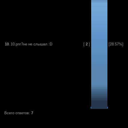
10
.
10.рпг?не не слышал :D
[
2
]
[28.57%]
Всего ответов:
7