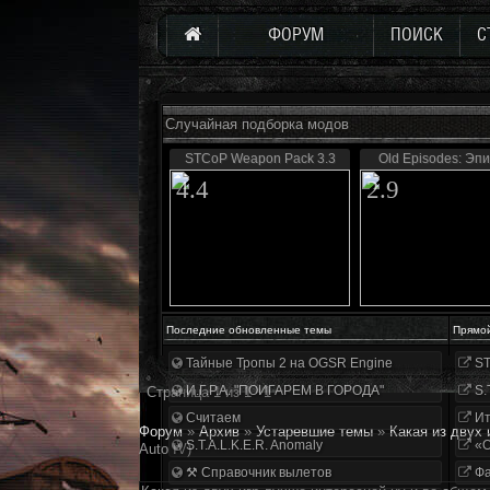
ФОРУМ
ПОИСК
С
Случайная подборка модов
STCoP Weapon Pack 3.3
Old Episodes: Эпи
4.4
2.9
Последние обновленные темы
Прямо
Тайные Тропы 2 на OGSR Engine
ST
И.Г.Р.А. "ПОИГАРЕМ В ГОРОДА"
S.
Страница
1
из
1
1
Считаем
Ит
Форум
»
Архив
»
Устаревшие темы
»
Какая из двух 
S.T.A.L.K.E.R. Anomaly
«О
Auto IV)
⚒ Справочник вылетов
Фа