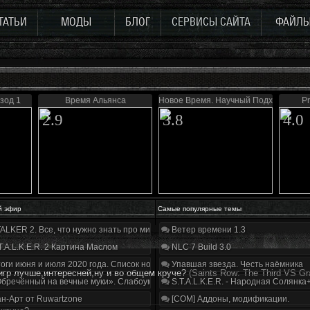
ТАТЬИ
МОДЫ
БЛОГ
СЕРВИСЫ САЙТА
ФАЙЛ
зод 1
Время Альянса
Новое Время. Научный Подход
Pr
2.9
3.8
4.0
й эфир
Самые популярные темы
ALKER 2. Все, что нужно знать про мир, геймплей и сюжет | Разбор трейлера
Ветер времени 1.3
T.A.L.K.E.R. 2 Картина Маслом
NLC 7 Build 3.0
оги июня и июля 2020 года. Список нововведений
Упавшая звезда. Честь наёмника
игр лучше,интересней,ну и во общем круче?
(Saints Row: The Third VS Gr
бречённый на вечные муки». Слабоумие и отвага
S.T.A.L.K.E.R. - Народная Солянка
н-Арт от Ruwartzone
[COM] Аддоны, модификации.