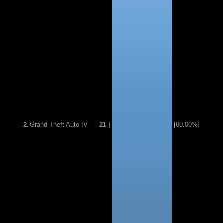
2
.
Grand Theft Auto IV
[
21
]
[60.00%]