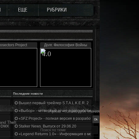
Ы
ЕЩЕ
РУБРИКИ
osectors Project
Долг. Философия Войны
4.0
Последние новости
Вышел первый трейлер S.T.A.L.K.E.R. 2
«Выбор» - четвертый отчет о разработке!
Архив - только для чтения
«SFZ Project» - полная версия в разработке!
and Theft
+DMX 1.3.5.ООП.МА.К.
Stalker News. Выпуск от 29.06.20
«Legend Returns 1.0» - Информация о моде за июнь 2020