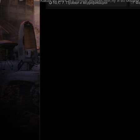
Какая из двух игр лучше,интересней,ну и во общем
NLC 7. Правки и модификации
Фа