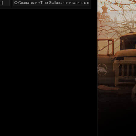
r]
Создатели «True Stalker» отчитались о проделанной работе