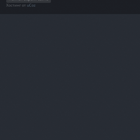
Хостинг от
uCoz