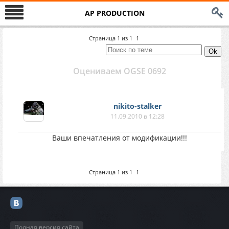
AP PRODUCTION
Страница
1
из
1
1
Оцениваем OGSE 0692
nikito-stalker
11.09.2010 в 12:28
Ваши впечатления от модификации!!!
Страница
1
из
1
1
Полная версия сайта