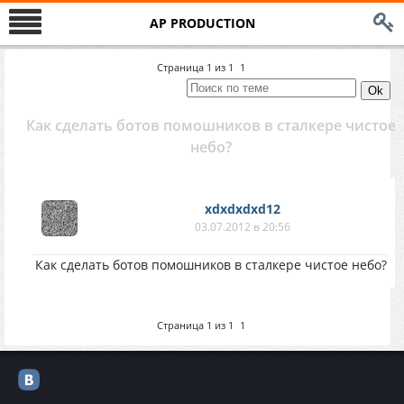
AP PRODUCTION
Страница
1
из
1
1
Как сделать ботов помошников в сталкере чистое
небо?
xdxdxdxd12
03.07.2012 в 20:56
Как сделать ботов помошников в сталкере чистое небо?
Страница
1
из
1
1