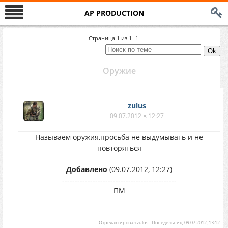
AP PRODUCTION
Страница
1
из
1
1
Оружие
zulus
09.07.2012 в 12:27
Называем оружия,просьба не выдумывать и не
повторяться
Добавлено
(09.07.2012, 12:27)
---------------------------------------------
ПМ
Отредактировал
zulus
-
Понедельник, 09.07.2012, 13:12