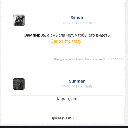
Xenon
09.07.2012 в 13:26
Вампир35
, а смысла нет, чтобы его видеть
Закройте тему!
Отредактировал
Xenon
-
Понедельник, 09.07.2012, 13:27
Gunman
09.07.2012 в 13:45
Карандаш
Страница
1
из
1
1