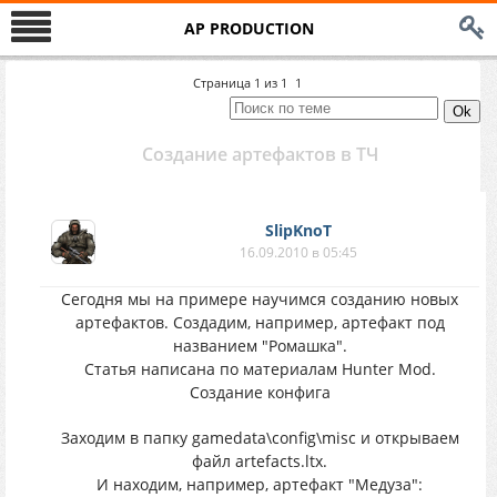
AP PRODUCTION
Страница
1
из
1
1
Создание артефактов в ТЧ
SlipKnoT
16.09.2010 в 05:45
Сегодня мы на примере научимся созданию новых
артефактов. Создадим, например, артефакт под
названием "Ромашка".
Статья написана по материалам Hunter Mod.
Создание конфига
Заходим в папку gamedata\config\misc и открываем
файл artefacts.ltx.
И находим, например, артефакт "Медуза":