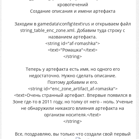
кровотечений
Создание описания и имени артефакта
Заходим в gamedata\config\text\rus и открываем файл
string_table_enc_zone.xml. Добавим туда строку с
названием артефакта.
<string id="af-romashka">
<text>"Ромашка"</text>
</string>
Теперь у артефакта есть имя, но одного его
недостаточно. Нужно сделать описание.
Поэтому добавим и его.
<string id="enc_zone_artifact_af-romaska">
<text>Очень странный артефакт. Впервые появился в
Зоне где-то в 2011 году, но толку от него - ноль. Ученые
не обнаружили никакого влияния артефакта на
организм носителя.</text>
</string>
Все, поздравляю, вы только что создали свой первый