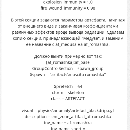
explosion_immunity = 1.0
fire_wound_immunity = 0.98
В этой секции задаются параметры артефакта, начиная
от внешнего вида и заканчивая коэффициентами
различных эффектов вроде вывода радиации. Сделаем
копию секции, принадлежающей "Медузе", и заменим
её название с af_medusa на af_romashka.
Должно выйти примерно вот так:
[af_romashka]:af_base
GroupControlSection = spawn_group
$spawn = "artifacts\moscito romashka"
$prefetch = 64
cform = skeleton
class = ARTEFACT
visual = physics\anomaly\artefact_blackdrip.ogf
description = enc_zone_artifact_af-romashka
inv_name = af-romashka
inv_name_short =