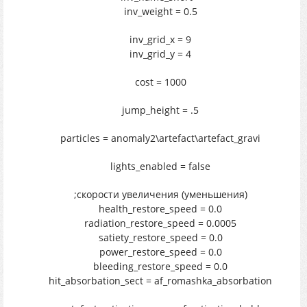
inv_weight = 0.5
inv_grid_x = 9
inv_grid_y = 4
cost = 1000
jump_height = .5
particles = anomaly2\artefact\artefact_gravi
lights_enabled = false
;скорости увеличения (уменьшения)
health_restore_speed = 0.0
radiation_restore_speed = 0.0005
satiety_restore_speed = 0.0
power_restore_speed = 0.0
bleeding_restore_speed = 0.0
hit_absorbation_sect = af_romashka_absorbation