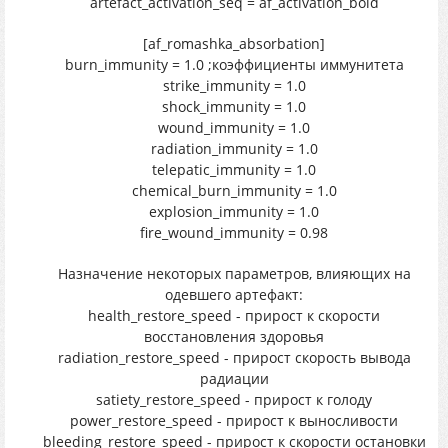
artefact_activation_seq = af_activation_bold
[af_romashka_absorbation]
burn_immunity = 1.0 ;коэффициенты иммунитета
strike_immunity = 1.0
shock_immunity = 1.0
wound_immunity = 1.0
radiation_immunity = 1.0
telepatic_immunity = 1.0
chemical_burn_immunity = 1.0
explosion_immunity = 1.0
fire_wound_immunity = 0.98
Назначение некоторых параметров, влияющих на
одевшего артефакт:
health_restore_speed - прирост к скорости
восстановления здоровья
radiation_restore_speed - прирост скорость вывода
радиации
satiety_restore_speed - прирост к голоду
power_restore_speed - прирост к выносливости
bleeding_restore_speed - прирост к скорости остановки