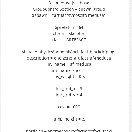
[af_medusa]:af_base
GroupControlSection = spawn_group
$spawn = "artifacts\moscito medusa"
$prefetch = 64
cform = skeleton
class = ARTEFACT
visual = physics\anomaly\artefact_blackdrip.ogf
description = enc_zone_artifact_af-medusa
inv_name = af-medusa
inv_name_short =
inv_weight = 0.5
inv_grid_x = 9
inv_grid_y = 4
cost = 1000
jump_height = .5
particles = anomaly2\artefact\artefact_gravi