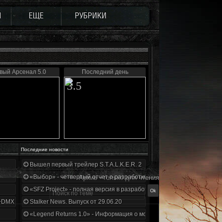
Ы
ЕЩЕ
РУБРИКИ
вый Арсенал 5.0
Последний день
3.5
Последние новости
Вышел первый трейлер S.T.A.L.K.E.R. 2
«Выбор» - четвертый отчет о разработке!
Архив - только для чтения
«SFZ Project» - полная версия в разработке!
+DMX 1.3.5.ООП.МА.К.
Stalker News. Выпуск от 29.06.20
«Legend Returns 1.0» - Информация о моде за июнь 2020