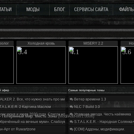
ТАТЬИ
МОДЫ
БЛОГ
СЕРВИСЫ САЙТА
ФАЙЛ
Пролог
Холодная кровь
MISERY 2.2
Но
3.4
4.1
3.6
й эфир
Самые популярные темы
ALKER 2. Все, что нужно знать про мир, геймплей и сюжет | Разбор трейлера
Ветер времени 1.3
T.A.L.K.E.R. 2 Картина Маслом
NLC 7 Build 3.0
оги июня и июля 2020 года. Список нововведений
Упавшая звезда. Честь наёмника
 - Потерянный Мир. Месть Зоны
(Mod/Add-on/1.0006)
бречённый на вечные муки». Слабоумие и отвага
S.T.A.L.K.E.R. - Народная Солянка
н-Арт от Ruwartzone
[COM] Аддоны, модификации.