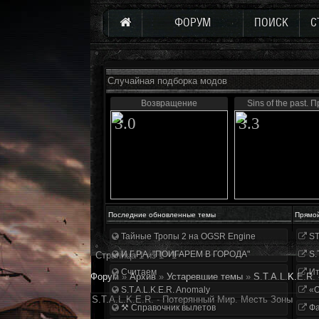
ФОРУМ
ПОИСК
С
Случайная подборка модов
Возвращение
Sins of the past. 
3.0
3.3
Последние обновленные темы
Прямо
Тайные Тропы 2 на OGSR Engine
ST
И.Г.Р.А. "ПОИГАРЕМ В ГОРОДА"
S.
Страница
1
из
1
1
Считаем
Ит
Форум
»
Архив
»
Устаревшие темы
»
S.T.A.L.K.E.R.
S.T.A.L.K.E.R. Anomaly
«О
S.T.A.L.K.E.R. - Потерянный Мир. Месть Зоны
⚒ Справочник вылетов
Фа