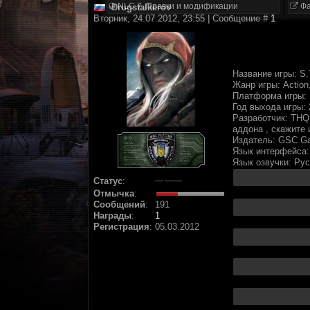
NLC 7. Правки и модификации
Фа
Drugstalkerov
Вторник, 24.07.2012, 23:55 | Сообщение #
1
Название игры: S.
Жанр игры: Action
Платформа игры:
Год выхода игры: 
Разработчик: THQ,
аддона , скажите 
Издатель: GSC G
Язык интерфейса:
Язык озвучки: Ру
Статус
:
Отмычка
:
Сообщений
:
191
Награды
:
1
Регистрация
:
05.03.2012