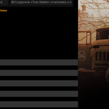
r]
Создатели «True Stalker» отчитались о проделанной работе
 Зоны