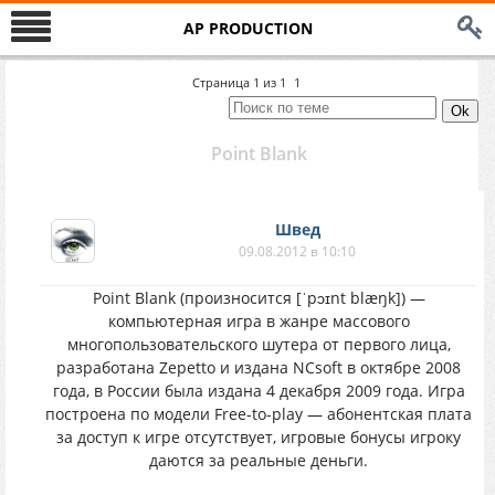
AP PRODUCTION
Страница
1
из
1
1
Point Blank
Швед
09.08.2012 в 10:10
Point Blank (произносится [ˈpɔɪnt blæŋk]) —
компьютерная игра в жанре массового
многопользовательского шутера от первого лица,
разработана Zepetto и издана NCsoft в октябре 2008
года, в России была издана 4 декабря 2009 года. Игра
построена по модели Free-to-play — абонентская плата
за доступ к игре отсутствует, игровые бонусы игроку
даются за реальные деньги.