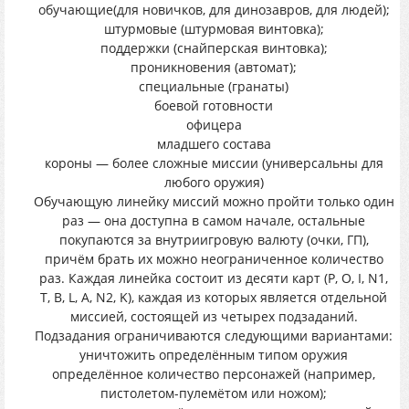
обучающие(для новичков, для динозавров, для людей);
штурмовые (штурмовая винтовка);
поддержки (снайперская винтовка);
проникновения (автомат);
специальные (гранаты)
боевой готовности
офицера
младшего состава
короны — более сложные миссии (универсальны для
любого оружия)
Обучающую линейку миссий можно пройти только один
раз — она доступна в самом начале, остальные
покупаются за внутриигровую валюту (очки, ГП),
причём брать их можно неограниченное количество
раз. Каждая линейка состоит из десяти карт (P, O, I, N1,
T, B, L, A, N2, K), каждая из которых является отдельной
миссией, состоящей из четырех подзаданий.
Подзадания ограничиваются следующими вариантами:
уничтожить определённым типом оружия
определённое количество персонажей (например,
пистолетом-пулемётом или ножом);