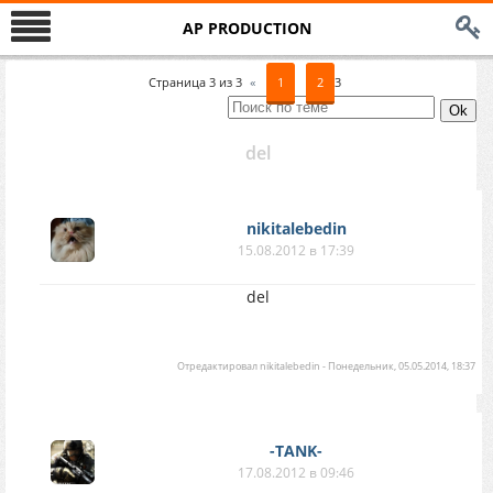
AP PRODUCTION
Страница
3
из
3
«
1
2
3
del
nikitalebedin
15.08.2012 в 17:39
del
Отредактировал
nikitalebedin
-
Понедельник, 05.05.2014, 18:37
-TANK-
17.08.2012 в 09:46