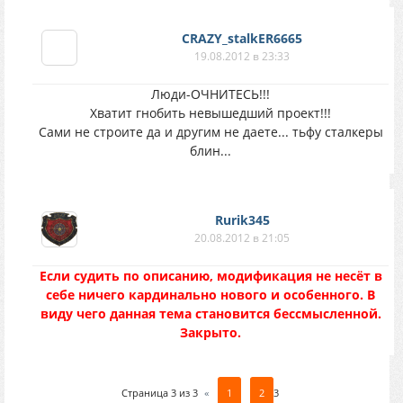
CRAZY_stalkER6665
19.08.2012 в 23:33
Люди-ОЧНИТЕСЬ!!!
Хватит гнобить невышедший проект!!!
Сами не строите да и другим не даете... тьфу сталкеры
блин...
Rurik345
20.08.2012 в 21:05
Если судить по описанию, модификация не несёт в
себе ничего кардинально нового и особенного. В
виду чего данная тема становится бессмысленной.
Закрыто.
Страница
3
из
3
«
1
2
3