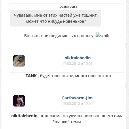
Quote
(
DvR
,
)
чуваааак, мне от этих частей уже тошнит,
может что нибудь новенькое?
Вот вот, присоединяюсь к вопросу.
nikitalebedin
17.08.2012 в 10:06
-TANK-
, будет новенькое, много новенького
Earthworm-Jim
19.08.2012 в 19:04
nikitalebedin
, пожелание по улучшению внешнего вида
"шапки" темы.