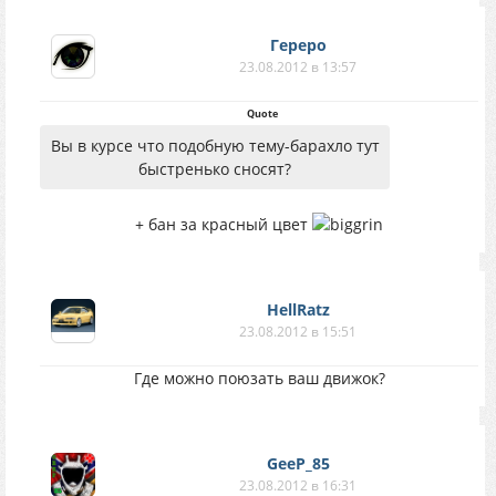
Гереро
23.08.2012 в 13:57
Quote
Вы в курсе что подобную тему-барахло тут
быстренько сносят?
+ бан за красный цвет
HellRatz
23.08.2012 в 15:51
Где можно поюзать ваш движок?
GeeP_85
23.08.2012 в 16:31