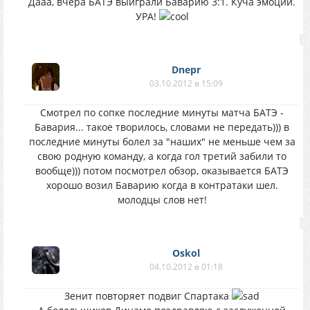
Дааа, вчера БАТЭ выиграли Баварию 3:1. Куча эмоций.
УРА!
Dnepr
03.10.2012 в 15:09
Смотрел по сопке последние минуты матча БАТЭ -
Бавария... такое творилось, словами не передать))) в
последние минуты болел за "наших" не меньше чем за
свою родную команду, а когда гол третий забили то
вообще))) потом посмотрел обзор, оказывается БАТЭ
хорошо возил Баварию когда в контратаки шел.
молодцы слов нет!
Oskol
04.10.2012 в 01:18
Зенит повторяет подвиг Спартака