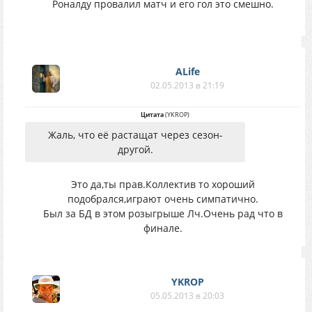
Роналду провалил матч и его гол это смешно.
ALife
02.05.2013 в 21:19
Цитата
(
YKROP
)
Жаль, что её растащат через сезон-
другой.
Это да,ты прав.Коллектив то хороший
подобрался,играют очень симпатично.
Был за БД в этом розыгрыше Лч.Очень рад что в
финале.
YKROP
05.05.2013 в 20:03