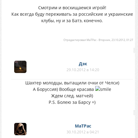
Смотрим и восхищаемся игрой!
Как всегда буду переживать за российские и украинские
клубы, ну и за Батэ, конечно.
Отредактировал
MaTPac
-
Вторник, 23.10.2012, 01:27
Дэк
29.10.2012 в 14:20
Шахтер молодцы, вытащили очки от Челси)
А Боруссия) Вообще красава
Ждем след. матчей)
P.S. Болею за Барсу =)
MaTPac
30.10.2012 в 04:21