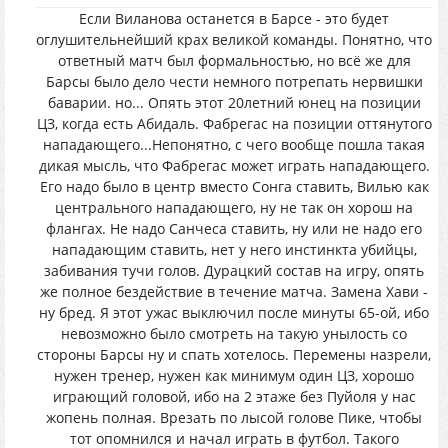
Если Виланова останется в Барсе - это будет
оглушительнейший крах великой команды. Понятно, что
ответный матч был формальностью, но всё же для
Барсы было дело чести немного потрепать нервишки
баварии. но... Опять этот 20летний юнец на позиции
ЦЗ, когда есть Абидаль. Фабрегас на позиции оттянутого
нападающего...Непонятно, с чего вообще пошла такая
дикая мысль, что Фабрегас может играть нападающего.
Его надо было в центр вместо Сонга ставить, Вилью как
центрального нападающего, ну не так он хорош на
флангах. Не надо Санчеса ставить, ну или не надо его
нападающим ставить, нет у него инстинкта убийцы,
забивания тучи голов. Дурацкий состав на игру, опять
же полное бездействие в течение матча. Замена Хави -
ну бред. Я этот ужас выключил после минуты 65-ой, ибо
невозможно было смотреть на такую унылость со
стороны Барсы ну и спать хотелось. Перемены назрели,
нужен тренер, нужен как минимум один ЦЗ, хорошо
играющий головой, ибо на 2 этаже без Пуйоля у нас
жопень полная. Врезать по лысой голове Пике, чтобы
тот опомнился и начал играть в футбол. Такого