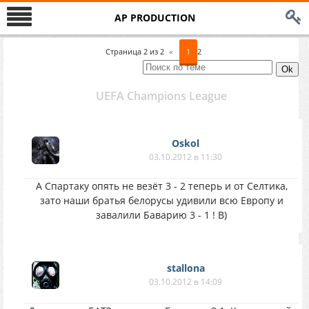
AP PRODUCTION
Страница
2
из
2
«
1
2
UEFA Champions League
Oskol
03.10.2012 в 11:30
А Спартаку опять не везёт 3 - 2 теперь и от Селтика,
зато наши братья белорусы удивили всю Европу и
завалили Баварию 3 - 1 ! B)
stallona
03.10.2012 в 14:09