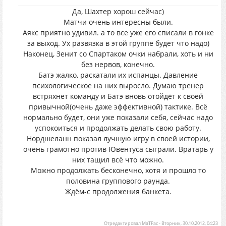
Да, Шахтер хорош сейчас)
Матчи очень интересны были.
Аякс приятно удивил. а то все уже его списали в гонке
за выход. Ух развязка в этой группе будет что надо)
Наконец, Зенит со Спартаком очки набрали, хоть и ни
без нервов, конечно.
Батэ жалко, раскатали их испанцы. Давление
психологическое на них выросло. Думаю тренер
встряхнет команду и Батэ вновь отойдёт к своей
привычной(очень даже эффективной) тактике. Всё
нормально будет, они уже показали себя, сейчас надо
успокоиться и продолжать делать свою работу.
Нордшеланн показал лучшую игру в своей истории,
очень грамотно против Ювентуса сыграли. Вратарь у
них тащил всё что можно.
Можно продолжать бесконечно, хотя и прошло то
половина группового раунда.
Ждём-с продолжения банкета.
Отредактировал
MaTPac
-
Вторник, 30.10.2012, 04:23