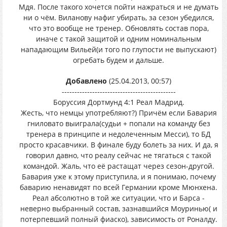
Мдя. После такого хочется пойти нажраться и не думать
ни о чём. Виланову нафиг убирать, за сезон убедился,
что это вообще не тренер. Обновлять состав пора,
иначе с такой защитой и одним номинальным
нападающим Вильей(и того по глупости не выпускают)
огребать будем и дальше.
Добавлено
(25.04.2013, 00:57)
---------------------------------------------
Боруссия Дортмунд 4:1 Реал Мадрид.
Жесть, что немцы употребляют?) Причём если Бавария
гниловато выиграла(судьи + попали на команду без
тренера в принципе и недолеченным Месси), то БД
просто красавчики. В финале буду болеть за них. И да, я
говорил давно, что реалу сейчас не тягаться с такой
командой. Жаль, что её растащат через сезон-другой.
Бавария уже к этому приступила, и я понимаю, почему
баварию ненавидят по всей Германии кроме Мюнхена.
Реал абсолютно в той же ситуации, что и Барса -
неверно выбранный состав, зазнавшийся Моуринью( и
потерпевший полный фиаско), зависимость от Роналду.