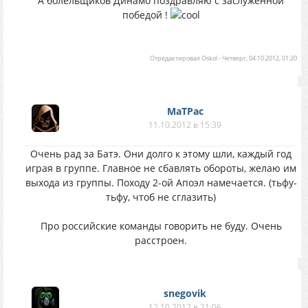
А болельщиков Динамо поздравляю с заслуженной
победой !
Отредактировал
Oskol
-
Четверг, 04.10.2012, 01:20
MaTPac
11.10.2012 в 15:39
Очень рад за Батэ. Они долго к этому шли, каждый год
играя в группе. Главное не сбавлять обороты, желаю им
выхода из группы. Походу 2-ой Апоэл намечается. (тьфу-
тьфу, чтоб не сглазить)
Про российские команды говорить не буду. Очень
расстроен.
snegovik
12.10.2012 в 21:06