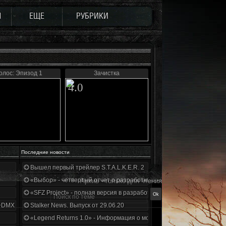
Ы
ЕЩЕ
РУБРИКИ
олос: Эпизод 1
Зачистка
4.0
Последние новости
Вышел первый трейлер S.T.A.L.K.E.R. 2
«Выбор» - четвертый отчет о разработке!
Архив - только для чтения
«SFZ Project» - полная версия в разработке!
+DMX 1.3.5.ООП.МА.К.
Stalker News. Выпуск от 29.06.20
«Legend Returns 1.0» - Информация о моде за июнь 2020