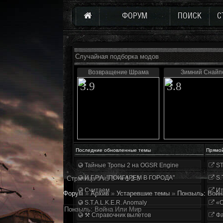
ФОРУМ
ПОИСК
С
Случайная подборка модов
Возвращение Шрама
Зимний Снайп
3.9
3.8
Последние обновленные темы
Прямо
Тайные Тропы 2 на OGSR Engine
ST
И.Г.Р.А. "ПОИГАРЕМ В ГОРОДА"
S.
Страница
3
из
3
«
1
2
3
Считаем
Ит
Форум
»
Архив
»
Устаревшие темы
»
Понзыль: Войн
S.T.A.L.K.E.R. Anomaly
«О
Понзыль: Война Или Мир
⚒ Справочник вылетов
Фа