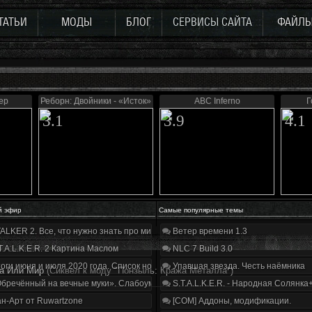
ТАТЬИ
МОДЫ
БЛОГ
СЕРВИСЫ САЙТА
ФАЙЛ
ер
Реборн: Двойники - «Исток»
ABC Inferno
Г
3.1
3.9
4.1
й эфир
Самые популярные темы
ALKER 2. Все, что нужно знать про мир, геймплей и сюжет | Разбор трейлера
Ветер времени 1.3
T.A.L.K.E.R. 2 Картина Маслом
NLC 7 Build 3.0
оги июня и июля 2020 года. Список нововведений
Упавшая звезда. Честь наёмника
а Или Мир
(Сиквел к моду "Понзыль: Кража Металла")
бречённый на вечные муки». Слабоумие и отвага
S.T.A.L.K.E.R. - Народная Солянка
н-Арт от Ruwartzone
[COM] Аддоны, модификации.