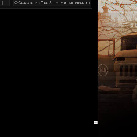
r]
Создатели «True Stalker» отчитались о проделанной работе