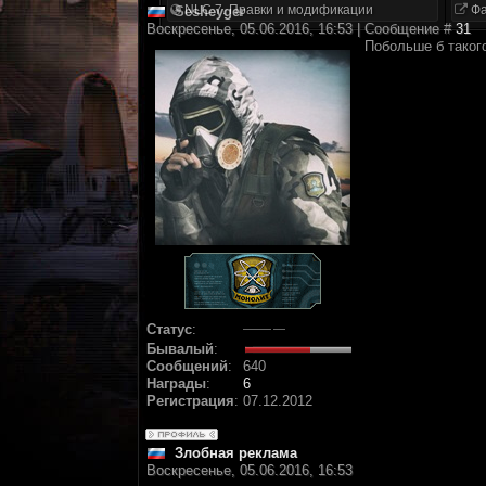
NLC 7. Правки и модификации
Фа
Sesheyger
Воскресенье, 05.06.2016, 16:53 | Сообщение #
31
Побольше б таког
Статус
:
Бывалый
:
Сообщений
:
640
Награды
:
6
Регистрация
:
07.12.2012
Злобная реклама
Воскресенье, 05.06.2016, 16:53