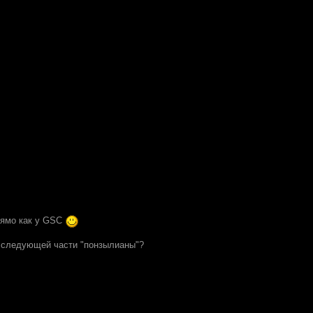
рямо как у GSC
 следующей части "понзылианы"?