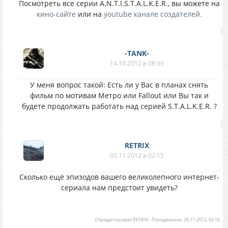
Посмотреть все серии A.N.T.I.S.T.A.L.K.E.R., вы можете на
кино-сайте
или на
youtube канале создателей.
-TANK-
14.10.2012 в 08:39
У меня вопрос такой: Есть ли у Вас в планах снять
фильм по мотивам Метро или Fallout или Вы так и
будете продолжать работать над серией S.T.A.L.K.E.R. ?
RETRIX
05.11.2012 в 02:15
Сколько ещё эпизодов вашего великолепного интернет-
сериала нам предстоит увидеть?
Отредактировал
RETRIX
-
Понедельник, 05.11.2012, 02:16