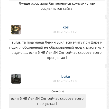
Лучше оформили бы перепись коммунистов/
социалистов сайта.
kos
28.10.2012 в 11:25
zulus
, та подумаеш Ленин убил всю элиту при Царе и
поднял обозленный не образованный люд к власте ну и
ладно....., если б НЕ ЛенИН Снг сейчас скороее всего
процветал !
buka
28.10.2012 в 12:05
Quote
(
kos
)
если б НЕ ЛенИН Снг сейчас скороее всего
процветал !