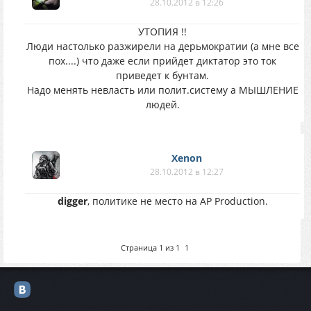
28.10.2012 в 12:26
УТОПИЯ !!
Люди настолько разжирели на дерьмократии (а мне все
пох....) что даже если прийдет диктатор это ток
приведет к бунтам.
Надо менять невласть или полит.систему а МЫШЛЕНИЕ
людей.
Xenon
28.10.2012 в 12:27
digger
, политике не место на AP Production.
Страница
1
из
1
1