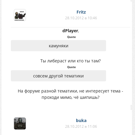
Fritz
28.10.2012 в 10:46
dPlayer
,
Quote
камуняки
Ты либераст или кто ты там?
Quote
совсем другой тематики
На форуме разной тематики, не интересует тема -
проходи мимо, чё шипишь?
buka
28.10.2012 в 11:06