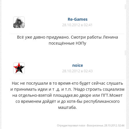
Re-Games
28.10.2012 в 02:41
Всё уже давно придумано. Смотри работы Ленина
посещённые НЭПу
noice
28.10.2012 в 02:43
Нас не послушали в то время-кто будет сейчас слушать
и принимать идеи и т .д. и т.п. ?Надо строить социализм
на отдельно-взятой площадке,во дворе или ПГТ.Может
со временем дойдёт и до хотя-бы республиканского
маштаба.
Отредактировал
noice
-
Воскресенье, 28.10.2012, 02:44