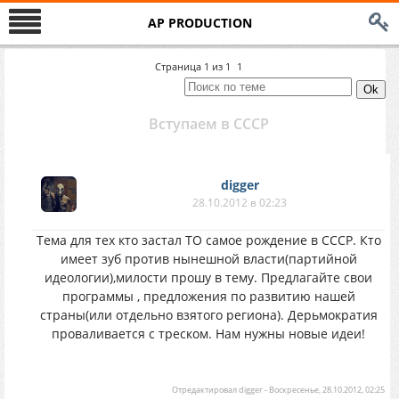
AP PRODUCTION
Страница
1
из
1
1
Вступаем в СССР
digger
28.10.2012 в 02:23
Тема для тех кто застал ТО самое рождение в СССР. Кто
имеет зуб против нынешной власти(партийной
идеологии),милости прошу в тему. Предлагайте свои
программы , предложения по развитию нашей
страны(или отдельно взятого региона). Дерьмократия
проваливается с треском. Нам нужны новые идеи!
Отредактировал
digger
-
Воскресенье, 28.10.2012, 02:25