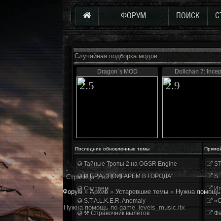
ФОРУМ
ПОИСК
С
Случайная подборка модов
Dragon`s MOD
Dollchan 7: Incep
2.5
2.9
Последние обновленные темы
Прямо
Тайные Тропы 2 на OGSR Engine
ST
И.Г.Р.А. "ПОИГАРЕМ В ГОРОДА"
S.
Страница
1
из
1
1
Считаем
Ит
Форум
»
Архив
»
Устаревшие темы
»
Нужна помощь 
S.T.A.L.K.E.R. Anomaly
«О
Нужна помощь по game_levels_music.ltx
⚒ Справочник вылетов
Фа