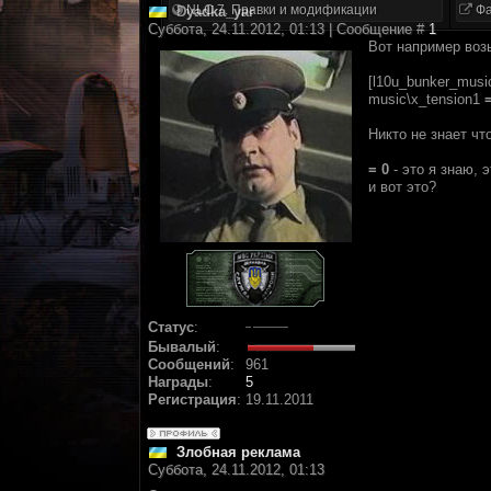
NLC 7. Правки и модификации
Фа
Dyadka_yar
Суббота, 24.11.2012, 01:13 | Сообщение #
1
Вот например возь
[l10u_bunker_musi
music\x_tension1
=
Никто не знает чт
= 0
- это я знаю, 
и вот это?
Статус
:
Бывалый
:
Сообщений
:
961
Награды
:
5
Регистрация
:
19.11.2011
Злобная реклама
Суббота, 24.11.2012, 01:13