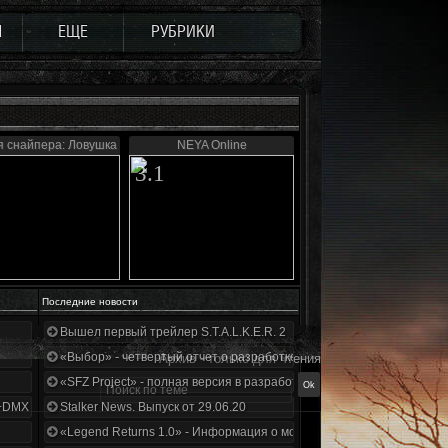
Ы
ЕЩЕ
РУБРИКИ
я снайпера: Ловушка Судьбы
NEYA Online
3.1
Последние новости
Вышел первый трейлер S.T.A.L.K.E.R. 2
«Выбор» - четвертый отчет о разработке!
Архив - только для чтения
«SFZ Project» - полная версия в разработке!
+DMX 1.3.5.ООП.МА.К.
Stalker News. Выпуск от 29.06.20
«Legend Returns 1.0» - Информация о моде за июнь 2020