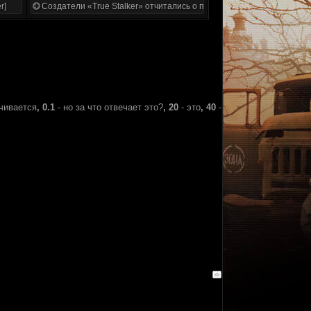
r]
Создатели «True Stalker» отчитались о проделанной работе
нчивается
, 0.1
- но за что отвечает это?
, 20
- это
, 40
-