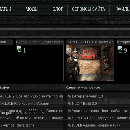
ТАТЬИ
МОДЫ
БЛОГ
СЕРВИСЫ САЙТА
ФАЙЛ
tion
Dead Autumn 2: Другая реальность
G.L.A.D.I.A.T.O.R. II Время Альянса
Истори
4.1
3.4
2.9
й эфир
Самые популярные темы
ALKER 2. Все, что нужно знать про мир, геймплей и сюжет | Разбор трейлера
Ветер времени 1.3
T.A.L.K.E.R. 2 Картина Маслом
NLC 7 Build 3.0
оги июня и июля 2020 года. Список нововведений
Упавшая звезда. Честь наёмника
по game_levels_music.ltx
бречённый на вечные муки». Слабоумие и отвага
S.T.A.L.K.E.R. - Народная Солянка
н-Арт от Ruwartzone
[COM] Аддоны, модификации.