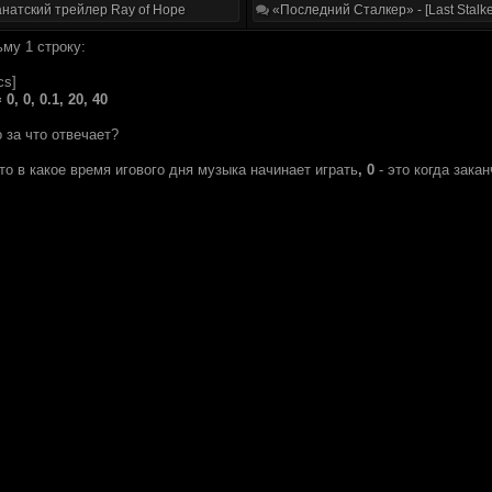
натский трейлер Ray of Hope
«Последний Сталкер» - [Last Stalke
му 1 строку:
cs]
 0, 0, 0.1, 20, 40
о за что отвечает?
это в какое время игового дня музыка начинает играть
, 0
- это когда зака