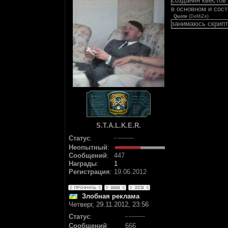
создания квестов
в основном и сост
Quote
(
DeMiZe
)
занимаюсь скрипт
S.T.A.L.K.E.R.
Статус
:
Неопытный
:
Сообщений
:
447
Награды
:
1
Регистрация
:
19.06.2012
Злобная реклама
Четверг, 29.11.2012, 23:56
Статус
:
Сообщений
:
666