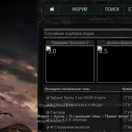
ФОРУМ
ПОИСК
С
Случайная подборка модов
Призраки Прошлого 2
Долина Шорох
3.0
4.5
Последние обновленные темы
Прямо
Тайные Тропы 2 на OGSR Engine
ST
И.Г.Р.А. "ПОИГАРЕМ В ГОРОДА"
S.
Страница
1
из
1
1
Считаем
Ит
Форум
»
Архив
»
Устаревшие темы
»
Привет всем! 
S.T.A.L.K.E.R. Anomaly
«О
модификации.)
⚒ Справочник вылетов
Фа