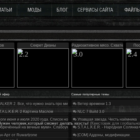
ТАТЬИ
МОДЫ
БЛОГ
СЕРВИСЫ САЙТА
ФАЙЛ
ов
Секрет Дианы
Радиоактивное мясо. Схватка
Пос
2.2
3.0
2.4
й эфир
Самые популярные темы
ALKER 2. Все, что нужно знать про мир, геймплей и сюжет | Разбор трейлера
Ветер времени 1.3
T.A.L.K.E.R. 2 Картина Маслом
NLC 7 Build 3.0
оги июня и июля 2020 года. Список нововведений
Упавшая звезда. Честь наёмника
Нужен человек,который сможет делать квэсты!
(Квестовик для глобальн
бречённый на вечные муки». Слабоумие и отвага
S.T.A.L.K.E.R. - Народная Солянка
н-Арт от Ruwartzone
[COM] Аддоны, модификации.