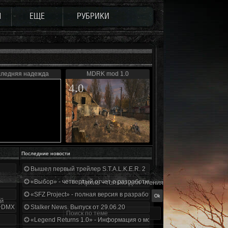
Ы
ЕЩЕ
РУБРИКИ
ледняя надежда
MDRK mod 1.0
4.0
Последние новости
Вышел первый трейлер S.T.A.L.K.E.R. 2
«Выбор» - четвертый отчет о разработке!
Архив - только для чтения
«SFZ Project» - полная версия в разработке!
ой
+DMX 1.3.5.ООП.МА.К.
Stalker News. Выпуск от 29.06.20
«Legend Returns 1.0» - Информация о моде за июнь 2020