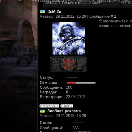
Привет всем! Нужен человек,который сможет делат
NLC 7. Правки и модификации
Фа
DeMiZe
Четверг, 29.11.2012, 15:29 | Сообщение #
1
Я разрабатываю м
занимаюсь скрипт
Статус
:
Отмычка
:
Сообщений
:
100
Награды
:
0
Регистрация
:
23.08.2012
Злобная реклама
Четверг, 29.11.2012, 15:29
Статус
:
Сообщений
:
666