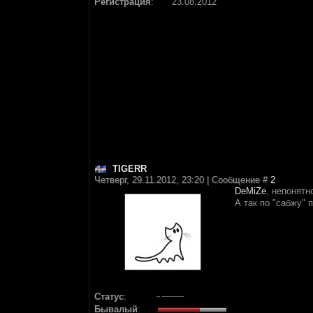
Регистрация
:
23.08.2012
TIGERR
Четверг, 29.11.2012, 23:20 | Сообщение #
2
DeMiZe
, непонятн
А так по "сабжу" 
Статус
:
Бывалый
: