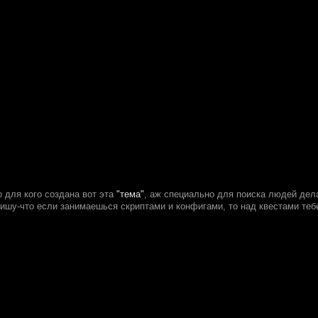
о для кого создана вот эта
"тема"
, аж специально для поиска людей де
пишу-что если занимаешься скриптами и конфигами, то над квестами теб