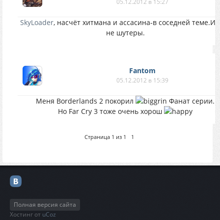
05.12.2012 в 15:27
SkyLoader
, насчёт хитмана и ассасина-в соседней теме.И 
не шутеры.
Fantom
05.12.2012 в 15:39
Меня Borderlands 2 покорил
Фанат серии.
Но Far Cry 3 тоже очень хорош
Страница
1
из
1
1
Полная версия сайта
Хостинг от
uCoz