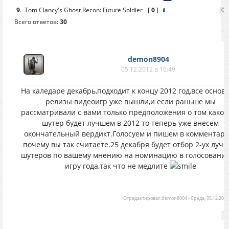
9
.
Tom Clancy's Ghost Recon: Future Soldier
[
0
]
[0.
Всего ответов:
30
demon8904
05.12.2012 в 10:49
На каледаре декабрь,подходит к концу 2012 год,все основ
релизы видеоигр уже вышли,и если раньше мы
рассматривали с вами только предположения о том какой
шутер будет лучшем в 2012 то теперь уже внесем
окончательный вердикт.Голосуем и пишем в комментари
почему вы так считаете.25 декабря будет отбор 2-ух луч
шутеров по вашему мнению на номинацию в голосовании
игру года,так что не медлите
Отредактировал
demon8904
-
Среда, 05.12.2012