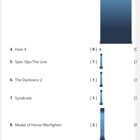
4
.
Halo 4
[
0
]
[0.
5
.
Spec Ops:The Line
[
1
]
[3.
6
.
The Darkness 2
[
1
]
[3.
7
.
Syndicate
[
1
]
[3.
8
.
Medal of Honor:Warfighter
[
2
]
[6.