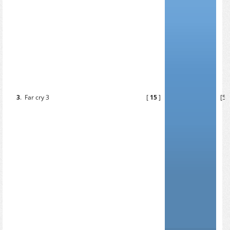
3
.
Far cry 3
[
15
]
[50