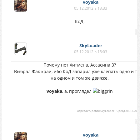
voyaka
05.12.2012 в 13:33
КоД.
SkyLoader
05.12.2012 в 15:03
Почему нет Хитмена, Ассасина 3?
Выбрал Фак край, ибо КоД запарил уже клепать одно и т
на одном и том же движке.
voyaka
, а, проглядел
Отредактировал
SkyLoader
-
Среда, 05.12.2012
voyaka