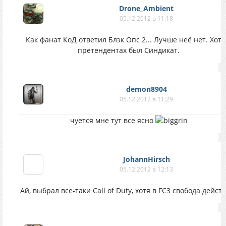
Drone_Ambient
05.12.2012 в 11:18
Как фанат КоД ответил Блэк Опс 2... Лучше неё нет. Хотя
претендентах был Синдикат.
demon8904
05.12.2012 в 11:29
чуется мне тут все ясно
JohannHirsch
05.12.2012 в 12:13
Ай, выбрал все-таки Call of Duty, хотя в FC3 свобода дейст