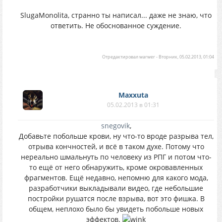
SlugaMonolita, странно ты написал... даже не знаю, что
ответить. Не обоснованное суждение.
Отредактировал
warwer
-
Вторник, 05.02.2013, 01:04
Maxxuta
05.02.2013 в 01:31
snegovik
,
Добавьте побольше крови, ну что-то вроде разрыва тел,
отрыва кончностей, и всё в таком духе. Потому что
нереально шмальнуть по человеку из РПГ и потом что-
то ещё от него обнаружить, кроме окровавленных
фрагментов. Ещё недавно, непомню для какого мода,
разработчики выкладывали видео, где небольшие
постройки рушатся после взрыва, вот это фишка. В
общем, неплохо было бы увидеть побольше новых
эффектов.