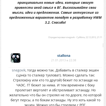
принципиально новые идеи, которые смогут
привнести иной смысл в ВГ. Высказывайте свои
мысли, идеи и предложения. Самые интересные из
предложенных вариантов попадут в разработку HWM
3.2. Спасибо!
Отредактировал
snegovik
-
Суббота, 22.12.2012, 21:11
stallona
21.01.2013 в 22:38
snegovik
, тогда можно так. Добавить в сталкер экшен
сцэн(а то сталкер тухловат). Можно сделать так:
Стрелок(ну или кто то другой) бежит по эстакаде на
ЧАЭС. ГГ бежит за нима. И тем временем с боку
пролетает вертолёт и обстреливает эстакаду. Но
желательно что бы он стрелял не по дороге, по которой
бегут персы, а по бокам эстакады. Ну это хоть какой то
экшен. Можно что бы стреляли с РПГ.