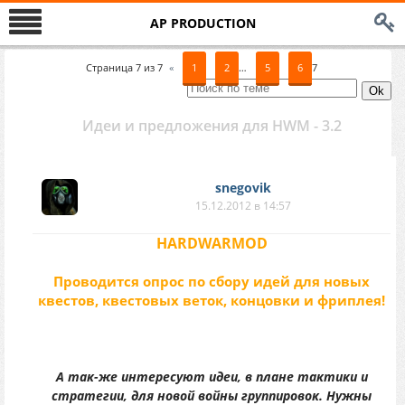
AP PRODUCTION
Страница
7
из
7
«
1
2
…
5
6
7
Идеи и предложения для HWM - 3.2
snegovik
15.12.2012 в 14:57
HARDWARMOD
Проводится опрос по сбору идей для новых
квестов, квестовых веток, концовки и фриплея!
А так-же интересуют идеи, в плане тактики и
стратегии, для новой войны группировок. Нужны