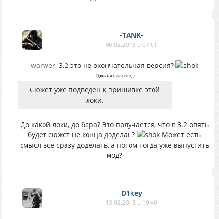
-TANK-
06.02.2013 в 07:01
warwer
, 3.2 это не окончательная версия?
Цитата
(
warwer
,
)
Сюжет уже подведён к пришивке этой
локи.
До какой локи, до бара? Это получается, что в 3.2 опять
будет сюжет не конца доделан?
Может есть
смысл всё сразу доделать, а потом тогда уже выпустить
мод?
D1key
13.02.2013 в 19:46