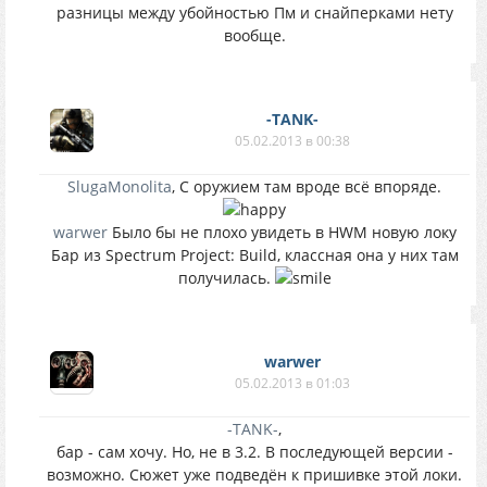
разницы между убойностью Пм и снайперками нету
вообще.
-TANK-
05.02.2013 в 00:38
SlugaMonolita
, С оружием там вроде всё впоряде.
warwer
Было бы не плохо увидеть в HWM новую локу
Бар из Spectrum Project: Build, классная она у них там
получилась.
warwer
05.02.2013 в 01:03
-TANK-
,
бар - сам хочу. Но, не в 3.2. В последующей версии -
возможно. Сюжет уже подведён к пришивке этой локи.