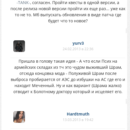
-TANK-
, согласен. Пройти квесты в одной версии, а
после релиза новой версии пройти их еще раз... уже как
то не то. Мб выпускать обновления в виде патча где
будет что то новое?
yurv3
24.02.2013 в 22:36
Пришла в голову такая идея - А что если Псих на
армейских складах из тч это чудом выживший Шрам,
отсюда концовка мода - Полуживой Шрам после
выброса пробирается от АЭС до избушки на АС где его и
находит Меченный. Ну и как вариант (Шрама жалко)
отводит к Болотному доктору который и исцеляет его.
Hardtmuth
13.03.2013 в 19:42