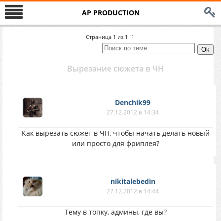
AP PRODUCTION
Страница
1
из
1
1
Вырезание сюжета в ЧН
Denchik99
27.12.2012 в 14:34
Как вырезать сюжет в ЧН, чтобы начать делать новый
или просто для фриплея?
nikitalebedin
27.12.2012 в 14:44
Тему в топку, админы, где вы?