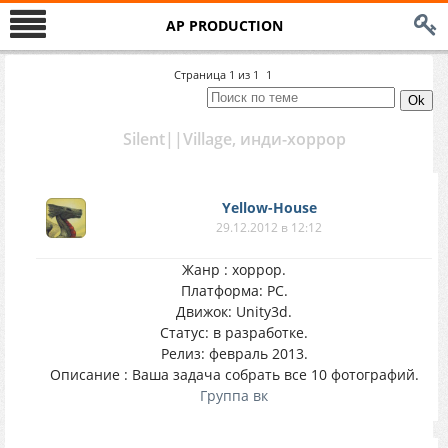
AP PRODUCTION
Страница
1
из
1
1
Silent||Village, инди-хоррор
Yellow-House
29.12.2012 в 12:12
Жанр : хоррор.
Платформа: PC.
Движок: Unity3d.
Статус: в разработке.
Релиз: февраль 2013.
Описание : Ваша задача собрать все 10 фотографий.
Группа вк