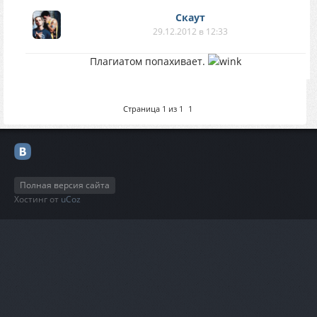
Скаут
29.12.2012 в 12:33
Плагиатом попахивает.
Страница
1
из
1
1
Полная версия сайта
Хостинг от
uCoz