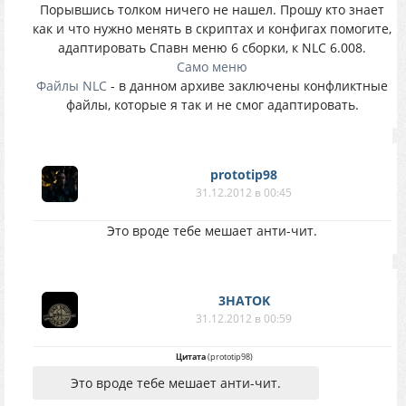
Порывшись толком ничего не нашел. Прошу кто знает
как и что нужно менять в скриптах и конфигах помогите,
адаптировать Спавн меню 6 сборки, к NLC 6.008.
Само меню
Файлы NLC
- в данном архиве заключены конфликтные
файлы, которые я так и не смог адаптировать.
prototip98
31.12.2012 в 00:45
Это вроде тебе мешает анти-чит.
3HATOK
31.12.2012 в 00:59
Цитата
(
prototip98
)
Это вроде тебе мешает анти-чит.