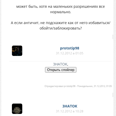
может быть, хотя на маленьких разрешениях все
нормально.
А если античит, не подскажите как от него избавиться/
обойти/заблокировать?
prototip98
31.12.2012 в 01:05
3HATOK
,
Отредактировал
prototip98
-
Понедельник, 31.12.2012, 01:05
3HATOK
31.12.2012 в 10:28