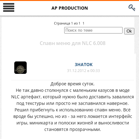
AP PRODUCTION
Страница
1
из
1
1
Спавн меню для NLC 6.008
3HATOK
31.12.2012 в 00:33
Доброе время суток.
Не так давно столкнулся с маленьким казусов в моде
NLC артефакт, который нужно было доставить завалился
под текстуры или просто не заспавнился наверное.
Решил прибегнуть к использованию спавн меню. Всё
вроде бы успешно, но из - за него ломается интерфейс
игры, миникарта и полоски жизней и выносливости
становятся прозрачными.