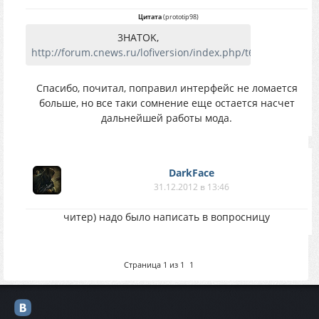
Цитата
(
prototip98
)
3HATOK,
http://forum.cnews.ru/lofiversion/index.php/t67470.html
Спасибо, почитал, поправил интерфейс не ломается
больше, но все таки сомнение еще остается насчет
дальнейшей работы мода.
DarkFace
31.12.2012 в 13:46
читер) надо было написать в вопросницу
Страница
1
из
1
1