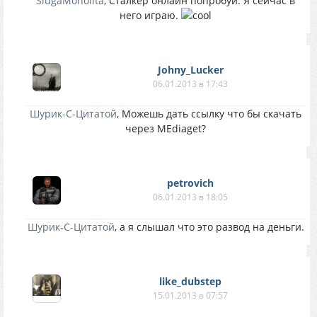
SlugaMonolita
, Сталкер онлайн попробуй. Я сейчас в
него играю.
Johny_Lucker
06.01.2013 в 17:43
Шурик-С-Цитатой
, Можешь дать ссылку что бы скачать
через MEdiaget?
petrovich
06.01.2013 в 18:05
Шурик-С-Цитатой
, а я слышал что это развод на деньги.
like_dubstep
15.01.2013 в 07:57