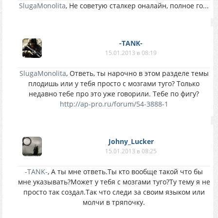
SlugaMonolita
, Не советую сталкер оналайн, полное го...
-TANK-
15.01.2013 в 08:19
SlugaMonolita
, Ответь, ты нарочно в этом разделе темы
плодишь или у тебя просто с мозгами туго? Только
недавно тебе про это уже говорили. Тебе по фигу?
http://ap-pro.ru/forum/54-3888-1
Johny_Lucker
15.01.2013 в 08:25
-TANK-
, А ты мне ответь.Ты кто вообще такой что бы
мне указывать?Может у тебя с мозгами туго?Ту тему я не
просто так создал.Так что следи за своим языком или
молчи в тряпочку.