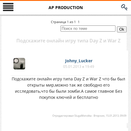
AP PRODUCTION
Страница
1
из
1
1
Подскажите онлайн игру типа Day Z и War Z
Johny_Lucker
05.01.2013 в 19:49
Подскажите онлайн игру типа Day Z и War Z что бы был
открыты мир,можно так же свободно его
исследовать,что бы были зомби.А самое главное
Без
покупок ключей и бесплатно
Отредактировал
SlugaMonolita
-
Вторник, 15.01.2013, 09:09