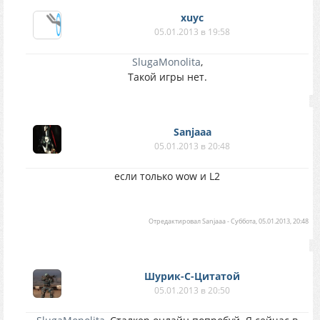
xuyc
05.01.2013 в 19:58
SlugaMonolita
,
Такой игры нет.
Sanjaaa
05.01.2013 в 20:48
если только wow и L2
Отредактировал
Sanjaaa
-
Суббота, 05.01.2013, 20:48
Шурик-С-Цитатой
05.01.2013 в 20:50