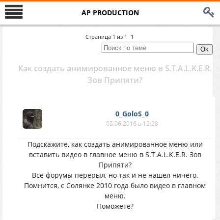
AP PRODUCTION
Страница
1
из
1
1
Как создать анимированное меню в S.T.A.L.K.E.R.
Зов Припяти?
0_GoloS_0
05.06.2016 в 12:28
Подскажите, как создать анимированное меню или
вставить видео в главное меню в S.T.A.L.K.E.R. Зов
Припяти?
Все форумы перерыл, но так и не нашел ничего.
Помнится, с Солянке 2010 года было видео в главном
меню.
Поможете?