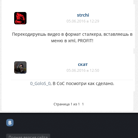
strchi
05.06.2016 в 12:29
Перекодируешь видео в формат сталкера, вставляешь в
меню в xml, PROFIT!
скат
05.06.2016 в 12:50
0_GoloS_0
, В CoC посмотри как сделано.
Страница
1
из
1
1
Полная версия сайта