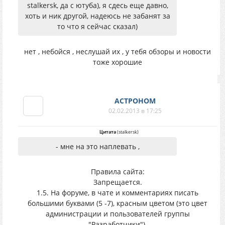
stalkersk, да с ютуба), я сдесь еще давно,
хоть и ник другой, надеюсь не забанят за
то что я сейчас сказал)
нет , небойся , неслушай их , у тебя обзоры и новости
тоже хорошие
АСТРОНОМ
02.02.2013 в 17:25
Цитата
(
stalkersk
)
- мне на это наплевать ,
Правила сайта:
Запрещается.
1.5. На форуме, в чате и комментариях писать
большими буквами (5 -7), красным цветом (это цвет
администрации и пользователей группы
"Разработчики").