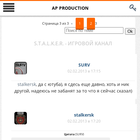
AP PRODUCTION
Страница
3
из
3
«
1
2
3
S.T.A.L.K.E.R. - ИГРОВОЙ КАНАЛ
SURV
02.02.2013 в 17:15
stalkersk
, да с ютуба), я сдесь еще давно, хоть и ник
другой, надеюсь не забанят за то что я сейчас сказал)
stalkersk
02.02.2013 в 17:20
Цитата
(
SURV
)