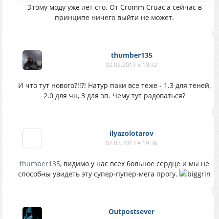
Этому моду уже лет сто. От Сromm Сruac'a сейчас в
принципе ничего выйти не может.
thumber135
02.02.2013 в 19:32
И что тут нового?!!?! Натур паки все теже - 1.3 для теней,
2.0 для чн, 3 для зп. Чему тут радоваться?
ilyazolotarov
02.02.2013 в 19:36
thumber135
, видимо у нас всех больное сердце и мы не
способны увидеть эту супер-пупер-мега прогу.
Outpostsever