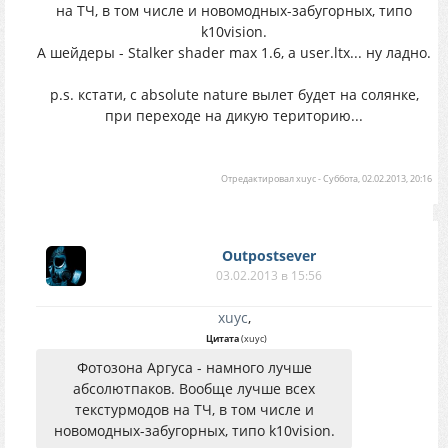
на ТЧ, в том числе и новомодных-забугорных, типо
k10vision.
А шейдеры - Stalker shader max 1.6, а user.ltx... ну ладно.
p.s. кстати, с absolute nature вылет будет на солянке,
при переходе на дикую територию...
Отредактировал
xuyc
-
Суббота, 02.02.2013, 20:16
Outpostsever
03.02.2013 в 15:56
xuyc
,
Цитата
(
xuyc
)
Фотозона Аргуса - намного лучше
абсолютпаков. Вообще лучше всех
текстурмодов на ТЧ, в том числе и
новомодных-забугорных, типо k10vision.