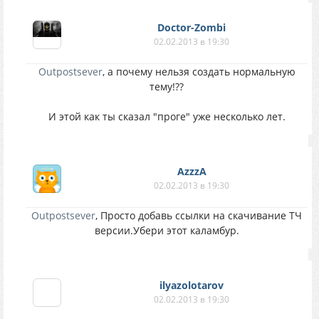
Doctor-Zombi
02.02.2013 в 19:30
Outpostsever
, а почему нельзя создать нормальную
тему!??
И этой как ты сказал "проге" уже несколько лет.
AzzzA
02.02.2013 в 19:30
Outpostsever
, Просто добавь ссылки на скачивание ТЧ
версии.Убери этот каламбур.
ilyazolotarov
02.02.2013 в 19:30