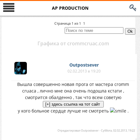
AP PRODUCTION
Страница
1
из
1
1
Графика от crommcruac.com
Outpostsever
02.02.2013 в 19:20
Вышла совершенно новая прога от мастера cromm
cruaca , лично мне она очень подошла кстати ,
смотрится обалденно , так что всем советую
у кого больное сердце лучше не смотреть
.
Отредактировал
Outpostsever
-
Суббота, 02.02.2013, 19:22