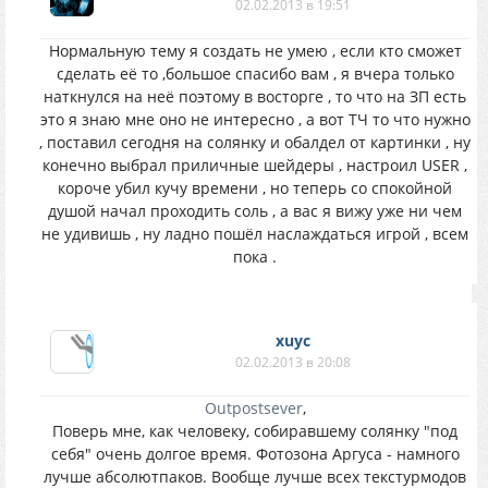
02.02.2013 в 19:51
Нормальную тему я создать не умею , если кто сможет
сделать её то ,большое спасибо вам , я вчера только
наткнулся на неё поэтому в восторге , то что на ЗП есть
это я знаю мне оно не интересно , а вот ТЧ то что нужно
, поставил сегодня на солянку и обалдел от картинки , ну
конечно выбрал приличные шейдеры , настроил USER ,
короче убил кучу времени , но теперь со спокойной
душой начал проходить соль , а вас я вижу уже ни чем
не удивишь , ну ладно пошёл наслаждаться игрой , всем
пока .
xuyc
02.02.2013 в 20:08
Outpostsever
,
Поверь мне, как человеку, собиравшему солянку "под
себя" очень долгое время. Фотозона Аргуса - намного
лучше абсолютпаков. Вообще лучше всех текстурмодов