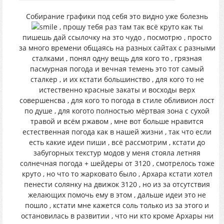
Собирание графики под себя это видно уже болезнь
, прошу тебя раз там так всё круто как ты
пишешь дай ссылочку на зто чудо , посмотрю , просто
за много времени общаясь на разных сайтах с разными
сталками , понял одну вещь для кого то , грязная
пасмурная погода и вечная темень это тот самый
сталкер , и их кстати большинство , для кого то не
истественно красные закаты и восходы верх
совершенсва , для кого то погода в стиле обливион лост
по душе , для когото полностью мёртвая зона с сухой
травой и всём ржавом , мне вот больше нравится
естественная погода как в нашей жизни , так что если
есть какие идеи пиши , всё рассмотрим , кстати до
забугорных текстур модов у меня стояла летняя
солнечная погода + шейдеры от 3120 , смотрелось тоже
круто , но что то жарковато было , Архара кстати хотел
пенести солянку на движок 3120 , но из за отсутствия
желающих помочь ему в этом , дальше идеи это не
пошло , кстати мне кажется соль только из за этого и
остановилась в развитии , что ни кто кроме Архары ни