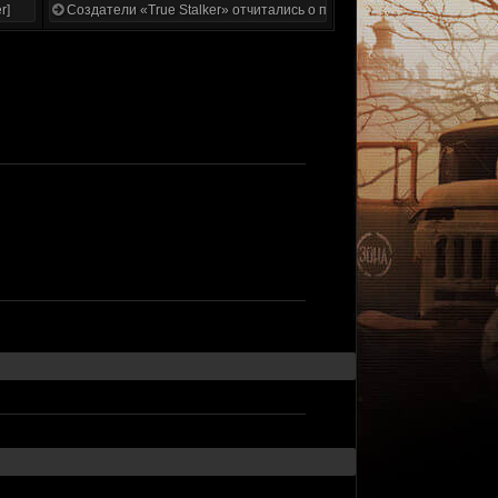
r]
Создатели «True Stalker» отчитались о проделанной работе