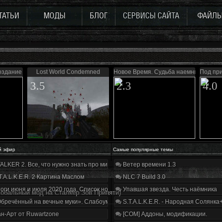
ТАТЬИ
МОДЫ
БЛОГ
СЕРВИСЫ САЙТА
ФАЙЛ
здание в тумане
Lost World Condemned
Новое Время. Судьба наемника
Под при
3.5
2.3
4.0
й эфир
Самые популярные темы
ALKER 2. Все, что нужно знать про мир, геймплей и сюжет | Разбор трейлера
Ветер времени 1.3
T.A.L.K.E.R. 2 Картина Маслом
NLC 7 Build 3.0
оги июня и июля 2020 года. Список нововведений
Упавшая звезда. Честь наёмника
лобальный мод на Сталкер Зов Припяти)
бречённый на вечные муки». Слабоумие и отвага
S.T.A.L.K.E.R. - Народная Солянка
н-Арт от Ruwartzone
[COM] Аддоны, модификации.