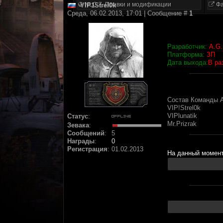
NLC 7. Правки и модификации
Фа
VIP1Strel0k
Среда, 06.02.2013, 17:01 | Сообщение #
1
Разработчик:
A.G.
Платформа:
ЗП
Дата выхода:
В ра
Состав Команды A
VIP!Strel0k
VIPlunatik
Статус
:
Mr.Prizrak
Зевака
:
Сообщений
:
5
Награды
:
0
Регистрация
:
01.02.2013
На данный момент