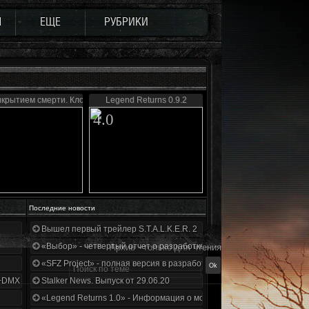
Ы
ЕЩЕ
РУБРИКИ
крытием смерти. Клондайк 2.0
Legend Returns 0.9.2
4.0
Последние новости
Вышел первый трейлер S.T.A.L.K.E.R. 2
«Выбор» - четвертый отчет о разработке!
Архив - только для чтения
«SFZ Project» - полная версия в разработке!
+DMX 1.3.5.ООП.МА.К.
Stalker News. Выпуск от 29.06.20
«Legend Returns 1.0» - Информация о моде за июнь 2020