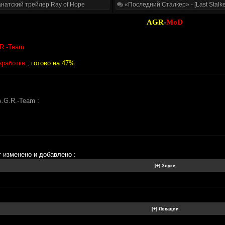
натский трейлер Ray of Hope
«Последний Сталкер» - [Last Stalke
AGR
-
MoD
R.-Team
зработке
,
готово на 47%
.G.R.-Team :
 изменено и добавлено :