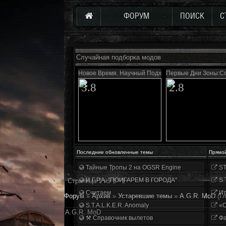
ФОРУМ
ПОИСК
С
Случайная подборка модов
Новое Время. Научный Подход
Первые Дни Зоны:Со
3.8
2.8
Последние обновленные темы
Прямо
Тайные Тропы 2 на OGSR Engine
ST
И.Г.Р.А. "ПОИГАРЕМ В ГОРОДА"
S.
Страница
1
из
1
1
Считаем
Ит
Форум
»
Архив
»
Устаревшие темы
»
A.G.R. MoD
(Г
S.T.A.L.K.E.R. Anomaly
«О
A.G.R. MoD
⚒ Справочник вылетов
Фа