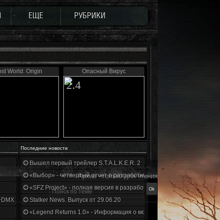
Ы
ЕЩЕ
РУБРИКИ
st World: Origin
Опасный Вирус
2.4
Последние новости
Вышел первый трейлер S.T.A.L.K.E.R. 2
«Выбор» - четвертый отчет о разработке!
Архив - только для чтения
«SFZ Project» - полная версия в разработке!
+DMX 1.3.5.ООП.МА.К.
Stalker News. Выпуск от 29.06.20
«Legend Returns 1.0» - Информация о моде за июнь 2020