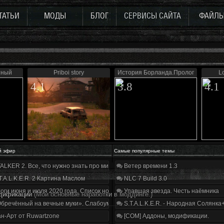
ТАТЬИ
МОДЫ
БЛОГ
СЕРВИСЫ САЙТА
ФАЙЛ
нный
Priboi story
История Борланда.Пролог
Lo
4.1
3.8
4.1
й эфир
Самые популярные темы
ALKER 2. Все, что нужно знать про мир, геймплей и сюжет | Разбор трейлера
Ветер времени 1.3
T.A.L.K.E.R. 2 Картина Маслом
NLC 7 Build 3.0
оги июня и июля 2020 года. Список нововведений
Упавшая звезда. Честь наёмника
дификации
(Мои основные наработки в моддинге.)
бречённый на вечные муки». Слабоумие и отвага
S.T.A.L.K.E.R. - Народная Солянка
н-Арт от Ruwartzone
[COM] Аддоны, модификации.