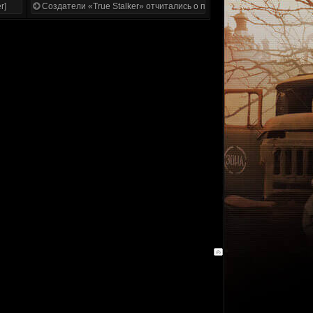
r]
Создатели «True Stalker» отчитались о проделанной работе