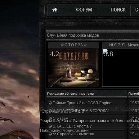
ФОРУМ
ПОИСК
С
Случайная подборка модов
Ф.О.Т.О.Г.Р.А.Ф
NLC 7: Я - Мече
4.2
3.8
Последние обновленные темы
Прямо
Тайные Тропы 2 на OGSR Engine
ST
И.Г.Р.А. "ПОИГАРЕМ В ГОРОДА"
S.
Страница
2
из
2
«
1
2
Считаем
Ит
Форум
»
Архив
»
Устаревшие темы
»
Небольшие мо
S.T.A.L.K.E.R. Anomaly
«О
Небольшие модификации
⚒ Справочник вылетов
Фа