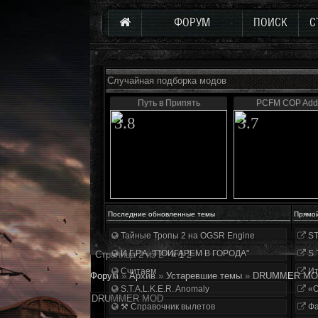
ФОРУМ
ПОИСК
С
Случайная подборка модов
Путь в Припять
PCFM COP Add
3.8
3.7
Последние обновленные темы
Прямо
Тайные Тропы 2 на OGSR Engine
ST
И.Г.Р.А. "ПОИГАРЕМ В ГОРОДА"
S.
Страница
2
из
2
«
1
2
Считаем
Ит
Форум
»
Архив
»
Устаревшие темы
»
DRUMMER MO
S.T.A.L.K.E.R. Anomaly
«О
DRUMMER MOD
⚒ Справочник вылетов
Фа