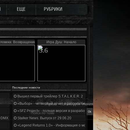
Ы
ЕЩЕ
РУБРИКИ
еловека: Возвращение
Игра Душ: Начало
3.6
Последние новости
Вышел первый трейлер S.T.A.L.K.E.R. 2
«Выбор» - четвертый отчет о разработке!
Архив - только для чтения
«SFZ Project» - полная версия в разработке!
+DMX 1.3.5.ООП.МА.К.
Stalker News. Выпуск от 29.06.20
«Legend Returns 1.0» - Информация о моде за июнь 2020