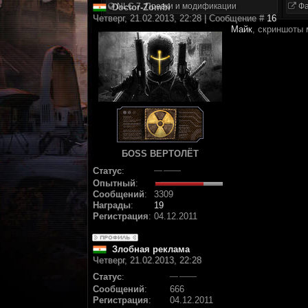
NLC 7. Правки и модификации
Фа
Doctor-Zombi
Четверг, 21.02.2013, 22:28 | Сообщение #
16
Майк
, скриншоты 
БОSS ВЕРТОЛЁТ
Статус
:
Опытный
:
Сообщений
:
3309
Награды
:
19
Регистрация
:
04.12.2011
Злобная реклама
Четверг, 21.02.2013, 22:28
Статус
:
Сообщений
:
666
Регистрация
:
04.12.2011