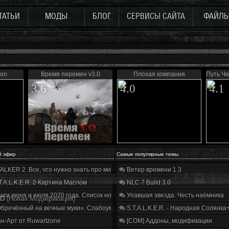
ТАТЬИ
МОДЫ
БЛОГ
СЕРВИСЫ САЙТА
ФАЙЛ
on
Время перемен v3.0
Плохая компания
Путь Ч
3.6
4.0
4.1
й эфир
Самые популярные темы
ALKER 2. Все, что нужно знать про мир, геймплей и сюжет | Разбор трейлера
Ветер времени 1.3
T.A.L.K.E.R. 2 Картина Маслом
NLC 7 Build 3.0
оги июня и июля 2020 года. Список нововведений
Упавшая звезда. Честь наёмника
D
(Новая Модификация)
бречённый на вечные муки». Слабоумие и отвага
S.T.A.L.K.E.R. - Народная Солянка
н-Арт от Ruwartzone
[COM] Аддоны, модификации.