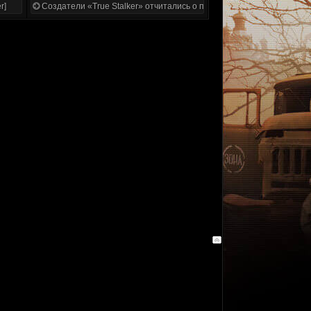
r]
Создатели «True Stalker» отчитались о проделанной работе