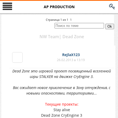
AP PRODUCTION
Страница
1
из
1
1
NW Team| Dead Zоne
ReJlaX123
26.02.2013 в 13:19
Dead Zоne это игровой проект посвященный вселенной
игры STALKER на движке CryEngine 3.
Вас ожидает новое приключение в Зону отчуждения, с
новыми опасностями, территориями...
Текущие проекты:
Stay alive
Dead Zоne CryEngine 3