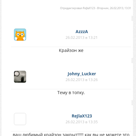
Отредактировал
ReJlaX123
-
Вторник, 26.02.2013, 13:31
AzzzA
26.02.2013 в 13:21
Крайзон же
Johny_Lucker
26.02.2013 в 13:26
Тему в топку.
ReJlaX123
26.02.2013 в 13:35
ваш любимый крайзон закрыт!!!!! как вы не можете это