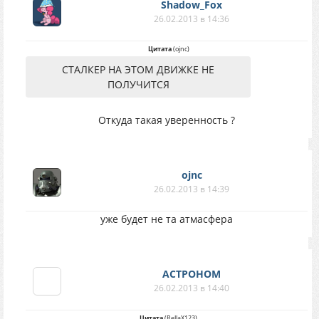
Shadow_Fox
26.02.2013 в 14:36
Цитата
(
ojnc
)
СТАЛКЕР НА ЭТОМ ДВИЖКЕ НЕ
ПОЛУЧИТСЯ
Откуда такая уверенность ?
ojnc
26.02.2013 в 14:39
уже будет не та атмасфера
АСТРОНОМ
26.02.2013 в 14:40
Цитата
(
ReJlaX123
)