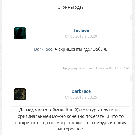
Скрины хдэ?
Enclave
01.03.2013 в 23:20
DarkFace
, А скришонты где? Забыл.
Отредактировал
Enclave
-
Пятница, 01.03.2013, 23:22
DarkFace
01.03.2013 в 23:25
Да мод чисто геймплейный)) текстуры почти все
оригинальные)) можно конечно побегать, и что-то
поскринить, ща посмотрю может что нибудь и найду
интересное