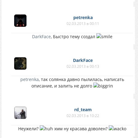
petrenka
02.03.2013 в 00:11
DarkFace
, Быстро тему создал
DarkFace
02.03.2013 в 00:13
petrenka
, так солянка давно пылилась, написать
описание, и залить не долго
rd_team
02.03.2013 в 10:22
Неужели?
хмм ну красава доволен?