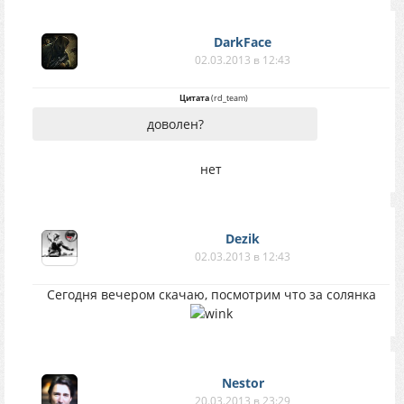
DarkFace
02.03.2013 в 12:43
Цитата
(
rd_team
)
доволен?
нет
Dezik
02.03.2013 в 12:43
Сегодня вечером скачаю, посмотрим что за солянка
Nestor
20.03.2013 в 23:29