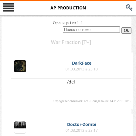
AP PRODUCTION
Страница
1
из
1
1
War Fraction [ТЧ]
DarkFace
01.03.2013 в 23:10
/del
Отредактировал
DarkFace
-
Понедельник, 14.11.2016, 10:15
Doctor-Zombi
01.03.2013 в 23:17