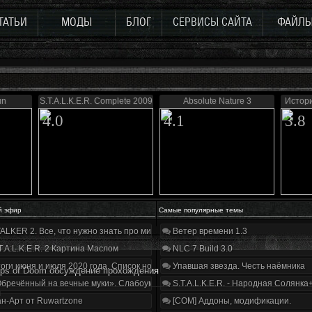
ТАТЬИ
МОДЫ
БЛОГ
СЕРВИСЫ САЙТА
ФАЙЛ
un
S.T.A.L.K.E.R. Complete 2009
Absolute Nature 3
Истор
4.0
4.1
3.8
й эфир
Самые популярные темы
ALKER 2. Все, что нужно знать про мир, геймплей и сюжет | Разбор трейлера
Ветер времени 1.3
T.A.L.K.E.R. 2 Картина Маслом
NLC 7 Build 3.0
оги июня и июля 2020 года. Список нововведений
Упавшая звезда. Честь наёмника
oops of Doom обсуждение прохождения
бречённый на вечные муки». Слабоумие и отвага
S.T.A.L.K.E.R. - Народная Солянка
я
н-Арт от Ruwartzone
[COM] Аддоны, модификации.