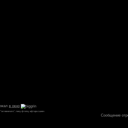
бежал
в окно
"октивничать", тему фтопку афтара сшиеч
Сообщение отр