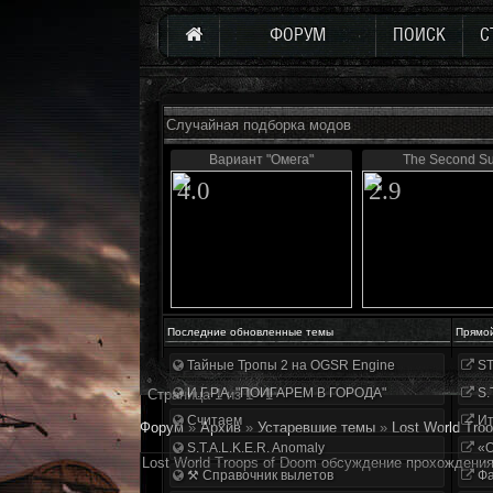
ФОРУМ
ПОИСК
С
Случайная подборка модов
Вариант "Омега"
The Second S
4.0
2.9
Последние обновленные темы
Прямо
Тайные Тропы 2 на OGSR Engine
ST
И.Г.Р.А. "ПОИГАРЕМ В ГОРОДА"
S.
Страница
1
из
1
1
Считаем
Ит
Форум
»
Архив
»
Устаревшие темы
»
Lost World Tr
S.T.A.L.K.E.R. Anomaly
«О
Lost World Troops of Doom обсуждение прохождени
⚒ Справочник вылетов
Фа