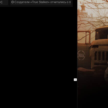
r]
Создатели «True Stalker» отчитались о проделанной работе