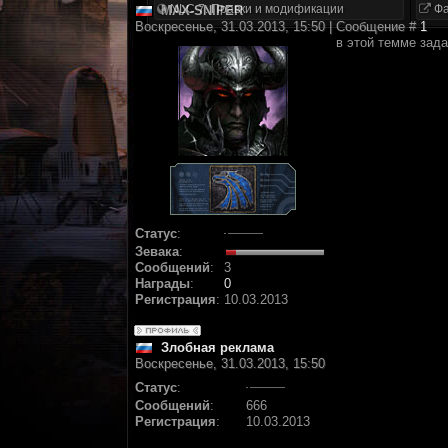
NLC 7. Правки и модификации
Фа
MAX-SNIPER
Воскресенье, 31.03.2013, 15:50 | Сообщение #
1
в этой темме зад
Статус
:
Зевака
:
Сообщений
:
3
Награды
:
0
Регистрация
:
10.03.2013
Злобная реклама
Воскресенье, 31.03.2013, 15:50
Статус
:
Сообщений
:
666
Регистрация
:
10.03.2013