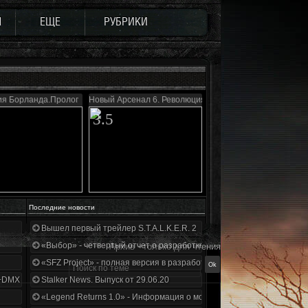
Ы
ЕЩЕ
РУБРИКИ
ия Борланда.Пролог
Новый Арсенал 6. Революция
3.5
Последние новости
Вышел первый трейлер S.T.A.L.K.E.R. 2
«Выбор» - четвертый отчет о разработке!
Архив - только для чтения
«SFZ Project» - полная версия в разработке!
+DMX 1.3.5.ООП.МА.К.
Stalker News. Выпуск от 29.06.20
«Legend Returns 1.0» - Информация о моде за июнь 2020