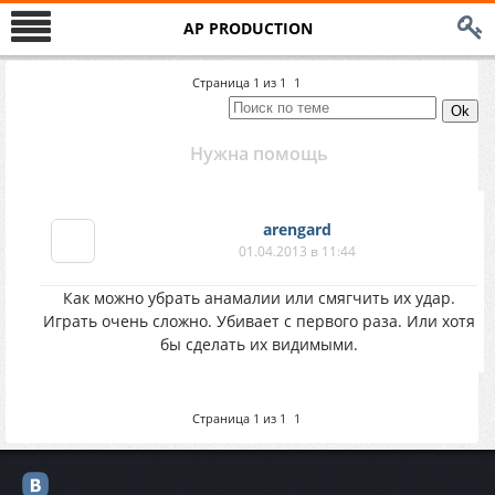
AP PRODUCTION
Страница
1
из
1
1
Нужна помощь
arengard
01.04.2013 в 11:44
Как можно убрать анамалии или смягчить их удар.
Играть очень сложно. Убивает с первого раза. Или хотя
бы сделать их видимыми.
Страница
1
из
1
1