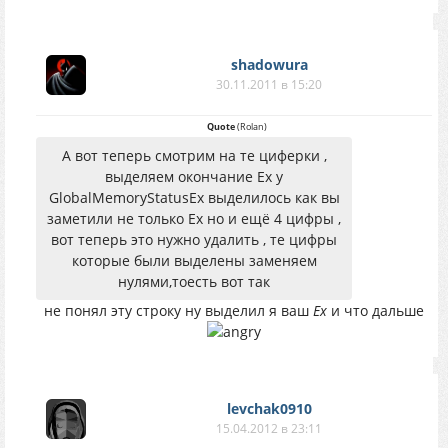
shadowura
30.11.2011 в 15:20
Quote
(
Rolan
)
А вот теперь смотрим на те циферки ,
выделяем окончание Ех у
GlobalMemoryStatusEx выделилось как вы
заметили не только Ех но и ещё 4 цифры ,
вот теперь это нужно удалить , те цифры
которые были выделены заменяем
нулями,тоесть вот так
не понял эту строку ну выделил я ваш
Ex
и что дальше
levchak0910
15.04.2012 в 23:11