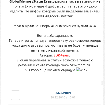
GlobalMemoryStatus
Ex
выделилось как вы заметили не
только Ех но и ещё 4 цифры , вот теперь это нужно
удалить , те цифры которые были выделены заменяем
нулями,тоесть вот так
У вас выделились цифры
45 78
их заменем нулями
00 00
Вот и всё,сохранаяем.
Теперь игра использует оперативку равномерно,теперь
когда долго играем подглючивать не будет + меньше
вылетов с нехваткой памяти.
Авторы:
SDR-team
.
Любая перепечатка статьи возможна только с
указанием сайта команды www.SDR-team.ru .
P.S. Скоро ещё кое-чем обрадую
ANAVRIN
30.12.2010 в 10:01