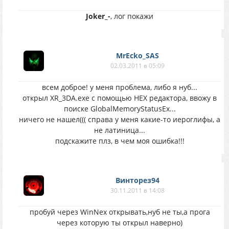
Joker_-
, лог покажи
MrEcko_SAS
02.03.2011 в 05:09
всем доброе! у меня проблема, либо я нуб...
открыл XR_3DA.exe с помощью НЕХ редактора, ввожу в
поиске GlobalMemoryStatusEx...
ничего не нашел((( справа у меня какие-то иероглифы, а
не латиница...
подскажите плз, в чем моя ошибка!!!
Винторез94
30.11.2011 в 14:08
пробуй через WinNex открывать,нуб не ты,а прога
через которую ты открыл наверно)