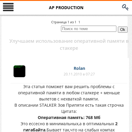
AP PRODUCTION
Страница
1
из
1
1
Улучшаем использование оперативной памяти в
стакере
Rolan
20.11.2010 в 07:27
Эта статья поможет вам решить проблемы с
оперативной памяти в любом сталкере + меньше
вылетов с нехваткой памяти.
В описании STALKER Зов Припяти есть такая строчка
Цитата:
Оперативная память: 768 Mб
Это ессесно в минимальных,а в оптимальных
2
гигабайта
.Бывает так,что на слабых компах