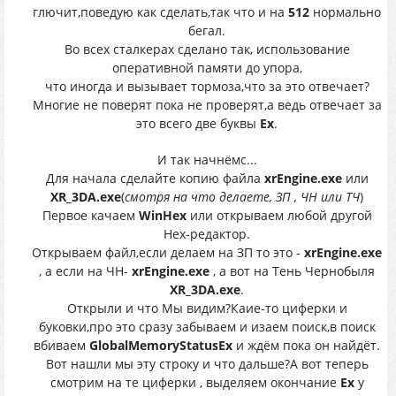
глючит,поведую как сделать,так что и на
512
нормально
бегал.
Во всех сталкерах сделано так, использование
оперативной памяти до упора,
что иногда и вызывает тормоза,что за это отвечает?
Многие не поверят пока не проверят,а ведь отвечает за
это всего две буквы
Ex
.
И так начнёмс...
Для начала сделайте копию файла
xrEngine.exe
или
ХR_3DA.exe
(
смотря на что делаете, ЗП , ЧН или ТЧ
)
Первое качаем
WinHex
или открываем любой другой
Hex-редактор.
Открываем файл,если делаем на ЗП то это -
xrEngine.exe
, а если на ЧН-
xrEngine.exe
, а вот на Тень Чернобыля
XR_3DA.exe
.
Открыли и что Мы видим?Каие-то циферки и
буковки,про это сразу забываем и изаем поиск,в поиск
вбиваем
GlobalMemoryStatusEx
и ждём пока он найдёт.
Вот нашли мы эту строку и что дальше?А вот теперь
смотрим на те циферки , выделяем окончание
Ех
у