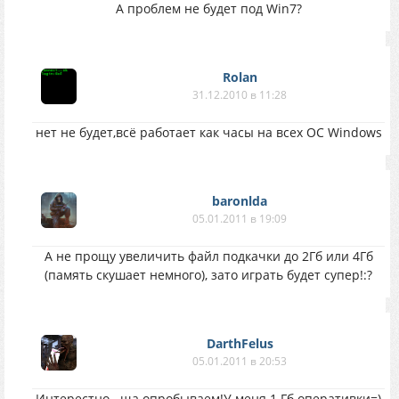
А проблем не будет под Win7?
Rolan
31.12.2010 в 11:28
нет не будет,всё работает как часы на всех ОС Windows
baronlda
05.01.2011 в 19:09
А не прощу увеличить файл подкачки до 2Гб или 4Гб
(память скушает немного), зато играть будет супер!:?
DarthFelus
05.01.2011 в 20:53
Интерестно...ща опробываем!У меня 1 Гб оперативки=)