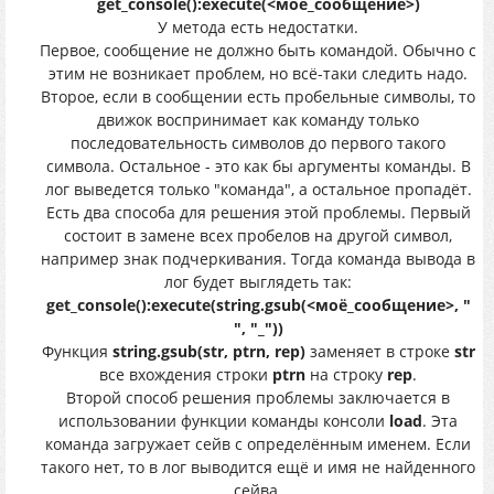
get_console():execute(<моё_сообщение>)
У метода есть недостатки.
Первое, сообщение не должно быть командой. Обычно с
этим не возникает проблем, но всё-таки следить надо.
Второе, если в сообщении есть пробельные символы, то
движок воспринимает как команду только
последовательность символов до первого такого
символа. Остальное - это как бы аргументы команды. В
лог выведется только "команда", а остальное пропадёт.
Есть два способа для решения этой проблемы. Первый
состоит в замене всех пробелов на другой символ,
например знак подчеркивания. Тогда команда вывода в
лог будет выглядеть так:
get_console():execute(string.gsub(<моё_сообщение>, "
", "_"))
Функция
string.gsub(str, ptrn, rep)
заменяет в строке
str
все вхождения строки
ptrn
на строку
rep
.
Второй способ решения проблемы заключается в
использовании функции команды консоли
load
. Эта
команда загружает сейв с определённым именем. Если
такого нет, то в лог выводится ещё и имя не найденного
сейва.