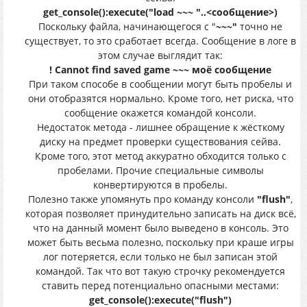
get_console():execute("load ~~~ "..<сообщение>)
Поскольку файла, начинающегося с "
~~~"
точно не
существует, то это сработает всегда. Сообщение в логе в
этом случае выглядит так:
! Cannot find saved game ~~~ моё сообщение
При таком способе в сообщении могут быть пробелы и
они отобразятся нормально. Кроме того, нет риска, что
сообщение окажется командой консоли.
Недостаток метода - лишнее обращение к жёсткому
диску на предмет проверки существования сейва.
Кроме того, этот метод аккуратно обходится только с
пробелами. Прочие специальные символы
конвертируются в пробелы.
Полезно также упомянуть про команду консоли
"flush"
,
которая позволяет принудительно записать на диск всё,
что на данный момент было выведено в консоль. Это
может быть весьма полезно, поскольку при краше игры
лог потеряется, если только не был записан этой
командой. Так что вот такую строчку рекомендуется
ставить перед потенциально опасными местами:
get_console():execute("flush")