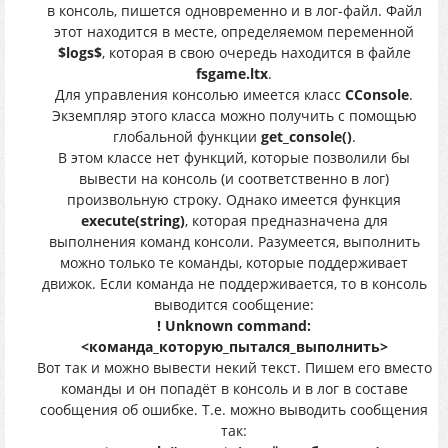
в консоль, пишется одновременно и в лог-файл. Файл
этот находится в месте, определяемом переменной
$logs$
, которая в свою очередь находится в файле
fsgame.ltx
.
Для управления консолью имеется класс
CConsole
.
Экземпляр этого класса можно получить с помощью
глобальной функции
get_console()
.
В этом классе нет функций, которые позволили бы
вывести на консоль (и соответственно в лог)
произвольную строку. Однако имеется функция
execute(string)
, которая предназначена для
выполнения команд консоли. Разумеется, выполнить
можно только те команды, которые поддерживает
движок. Если команда не поддерживается, то в консоль
выводится сообщение:
! Unknown command:
<команда_которую_пытался_выполнить>
Вот так и можно вывести некий текст. Пишем его вместо
команды и он попадёт в консоль и в лог в составе
сообщения об ошибке. Т.е. можно выводить сообщения
так: