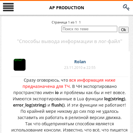
AP PRODUCTION
Страница
1
из
1
1
"Способы вывода информации в лог-файл"
Rolan
23.11.2010 в 22:55
Сразу оговорюсь, что
вся информация ниже
предназначена для ТЧ
. В ЧН экспортировано
пространство имён
io
и проблемы как-бы и нет вовсе.
Имеются экспортированные в Lua функции
log(string)
,
error_log(string)
и
flush()
. И эти функции не работают!
По крайней мере никому до сих пор не удалось
заставить их работать в релизной версии движка.
Так что общепринятым способом является
использование консоли. Известно, что всё, что пишется