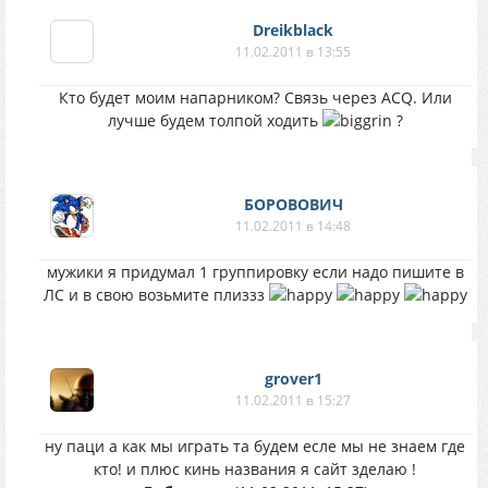
Dreikblack
11.02.2011 в 13:55
Кто будет моим напарником? Связь через ACQ. Или
лучше будем толпой ходить
?
БОРОВОВИЧ
11.02.2011 в 14:48
мужики я придумал 1 группировку если надо пишите в
ЛС и в свою возьмите плиззз
grover1
11.02.2011 в 15:27
ну паци а как мы играть та будем есле мы не знаем где
кто! и плюс кинь названия я сайт зделаю !