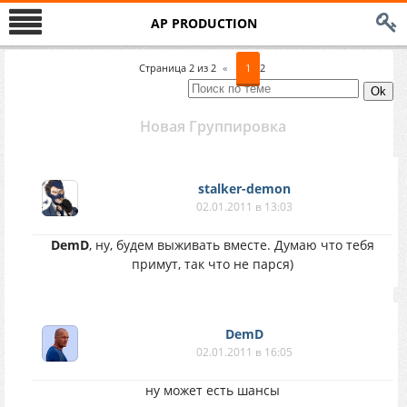
AP PRODUCTION
Страница
2
из
2
«
1
2
Новая Группировка
stalker-demon
02.01.2011 в 13:03
DemD
, ну, будем выживать вместе. Думаю что тебя
примут, так что не парся)
DemD
02.01.2011 в 16:05
ну может есть шансы