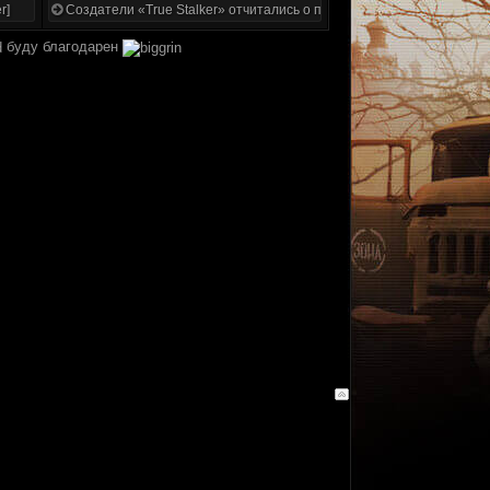
r]
Создатели «True Stalker» отчитались о проделанной работе
буду благодарен