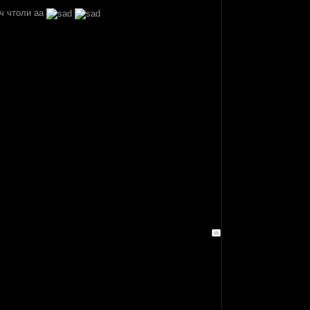
оч чтоли аа