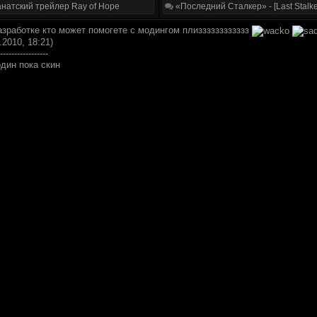
натский трейлер Ray of Hope
«Последний Сталкер» - [Last Stalke
азработке кто может помогете с модингом плизззззззззззз
.2010, 18:21)
-----------------
один пока скин