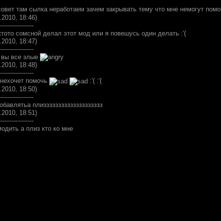
совет там сылка неработаем зачем закрывать тему что мне немогут пом
.2010, 18:46)
-----------------
тото сомсной делал этот мод или я повешусь один делать :'(
.2010, 18:47)
-----------------
о вы все злые
.2010, 18:48)
-----------------
 нехочет помочь
:'( :'(
.2010, 18:50)
-----------------
обавлятьа плизззззззззззззззззззз
.2010, 18:51)
-----------------
одить а плиз кто ко мне