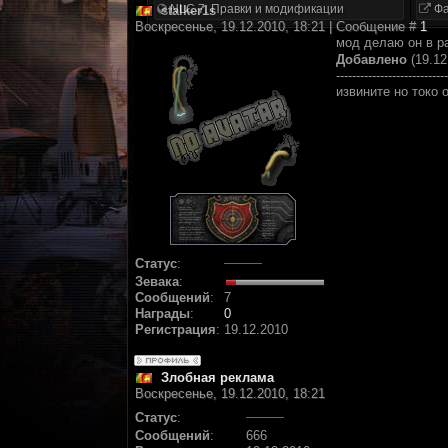
NLC 7. Правки и модификации
Фа
stalker1s
Воскресенье, 19.12.2010, 18:21 | Сообщение #
1
мод делаю он в р
Добавлено
(19.12
----------------------------
извините но токо 
Статус
:
Зевака
:
Сообщений
:
7
Награды
:
0
Регистрация
:
19.12.2010
Злобная реклама
Воскресенье, 19.12.2010, 18:21
Статус
:
Сообщений
:
666