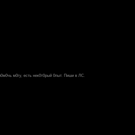
 п0м0чь м0гу, есть нек0т0рый 0пыт. Пиши в ЛС.