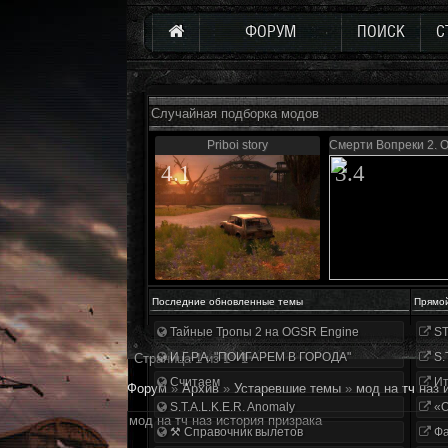
ФОРУМ
ПОИСК
С
Случайная подборка модов
Priboi story
Смерти Вопреки 2. 
4.1
3.4
Последние обновленные темы
Прямо
Тайные Тропы 2 на OGSR Engine
ST
И.Г.Р.А. "ПОИГАРЕМ В ГОРОДА"
S.
Страница
1
из
1
1
Считаем
Ит
Форум
»
Архив
»
Устаревшие темы
»
мод на тч наз 
S.T.A.L.K.E.R. Anomaly
«О
мод на тч наз история призрака
⚒ Справочник вылетов
Фа