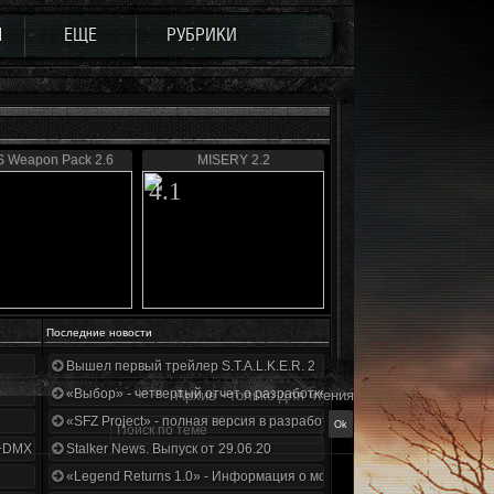
Ы
ЕЩЕ
РУБРИКИ
 Weapon Pack 2.6
MISERY 2.2
4.1
Последние новости
Вышел первый трейлер S.T.A.L.K.E.R. 2
«Выбор» - четвертый отчет о разработке!
Архив - только для чтения
«SFZ Project» - полная версия в разработке!
+DMX 1.3.5.ООП.МА.К.
Stalker News. Выпуск от 29.06.20
«Legend Returns 1.0» - Информация о моде за июнь 2020