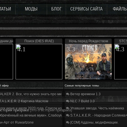
ТАТЬИ
МОДЫ
БЛОГ
СЕРВИСЫ САЙТА
ФАЙЛ
Одним днем живу
Поиск (DIES IRAE)
Ночь перед Рождеством
STCS
4.1
3.3
4.3
й эфир
Самые популярные темы
ALKER 2. Все, что нужно знать про мир, геймплей и сюжет | Разбор трейлера
Ветер времени 1.3
T.A.L.K.E.R. 2 Картина Маслом
NLC 7 Build 3.0
оги июня и июля 2020 года. Список нововведений
Упавшая звезда. Честь наёмника
история призрака
(это о истории призрака)
бречённый на вечные муки». Слабоумие и отвага
S.T.A.L.K.E.R. - Народная Солянка
н-Арт от Ruwartzone
[COM] Аддоны, модификации.