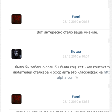
FanG
28.12.2010 в 00:18
Вот интересно стало ваше мнение.
Коша
28.12.2010 в 10:54
было бы забавно если бы была соц. сеть как контакт то
любителей сталкера,и оформить это классно)как на
http:
alpha.com
))
FanG
28.12.2010 в 13:35