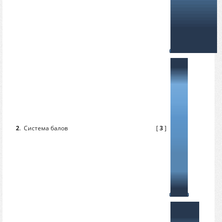
2
.
Система балов
[
3
]