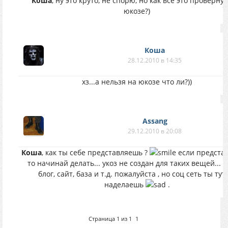
Коша
, ну это круто, не спорю, но как все это проверну
юкозе?)
Коша
28.12.2010 в 14:35
хз...а нельзя на юкозе что ли?))
Assang
29.12.2010 в 20:08
Коша
, как ты себе представляешь ?
если предста
то начинай делать... укоз не создан для таких вещей... 
блог, сайт, база и т.д. пожалуйста , но соц сеть ты тут
наделаешь
.
Страница
1
из
1
1