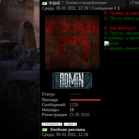
NLC 7. Правки и модификации
Фа
FanG
Среда, 05.01.2011, 12:29 | Сообщение #
1
В. Почему не рабо
О. После смены до
В. Как бороться?
О. Просто, заход
К примеру, у мен
А удалить нужно б
Статус
:
Легенда
:
Сообщений
:
1226
Награды
:
19
Регистрация
:
21.05.2010
Злобная реклама
Среда, 05.01.2011, 12:29