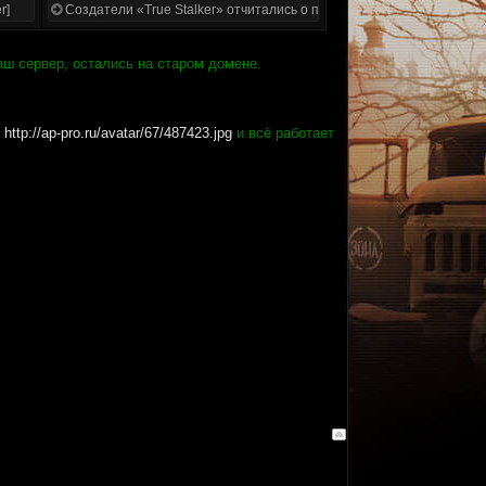
r]
Создатели «True Stalker» отчитались о проделанной работе
аш сервер, остались на старом домене.
у
http://ap-pro.ru/avatar/67/487423.jpg
и всё работает