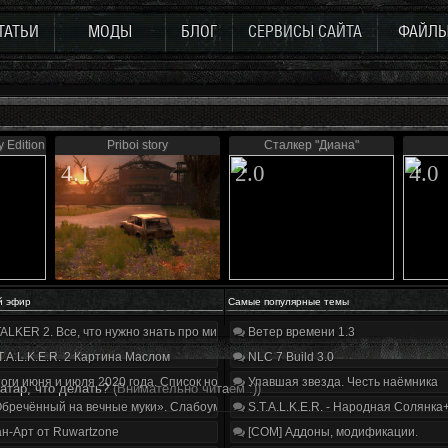
ТАТЬИ
МОДЫ
БЛОГ
СЕРВИСЫ САЙТА
ФАЙЛ
 Edition
Priboi story
Сталкер "Диана"
4.1
2.0
4.0
й эфир
Самые популярные темы
ALKER 2. Все, что нужно знать про мир, геймплей и сюжет | Разбор трейлера
Ветер времени 1.3
T.A.L.K.E.R. 2 Картина Маслом
NLC 7 Build 3.0
оги июня и июля 2020 года. Список нововведений
Упавшая звезда. Честь наёмника
атар, что делать?
(Внимательно читаем :))
бречённый на вечные муки». Слабоумие и отвага
S.T.A.L.K.E.R. - Народная Солянка
н-Арт от Ruwartzone
[COM] Аддоны, модификации.