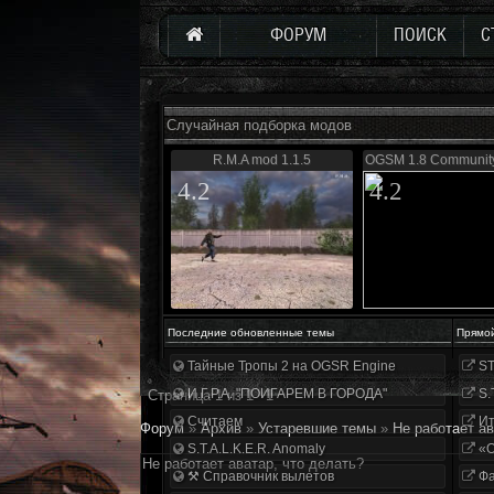
ФОРУМ
ПОИСК
С
Случайная подборка модов
R.M.A mod 1.1.5
OGSM 1.8 Community
4.2
4.2
Последние обновленные темы
Прямо
Тайные Тропы 2 на OGSR Engine
ST
И.Г.Р.А. "ПОИГАРЕМ В ГОРОДА"
S.
Страница
1
из
1
1
Считаем
Ит
Форум
»
Архив
»
Устаревшие темы
»
Не работает ав
S.T.A.L.K.E.R. Anomaly
«О
Не работает аватар, что делать?
⚒ Справочник вылетов
Фа