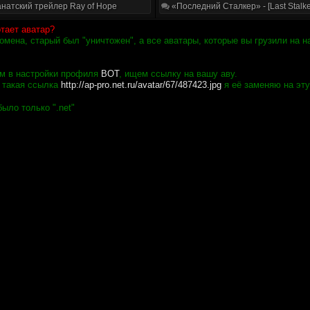
натский трейлер Ray of Hope
«Последний Сталкер» - [Last Stalke
тает аватар?
мена, старый был "уничтожен", а все аватары, которые вы грузили на н
им в настройки профиля
ВОТ
, ищем ссылку на вашу аву.
я такая ссылка
http://ap-pro.net.ru/avatar/67/487423.jpg
я её заменяю на эт
ыло только ".net"