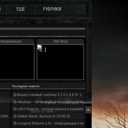
Ы
ЕЩЕ
РУБРИКИ
Апокалипсис
Old Story
4.1
Последние новости
Вышел первый трейлер S.T.A.L.K.E.R. 2
«Выбор» - четвертый отчет о разработке!
Архив - только для чтения
«SFZ Project» - полная версия в разработке!
+DMX 1.3.5.ООП.МА.К.
Stalker News. Выпуск от 29.06.20
«Legend Returns 1.0» - Информация о моде за июнь 2020